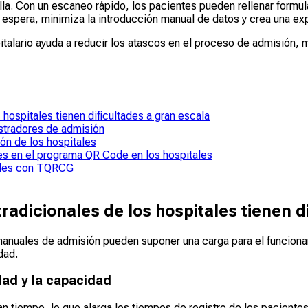
la. Con un escaneo rápido, los pacientes pueden rellenar formular
spera, minimiza la introducción manual de datos y crea una expe
talario ayuda a reducir los atascos en el proceso de admisión, me
hospitales tienen dificultades a gran escala
stradores de admisión
n de los hospitales
tes en el programa QR Code en los hospitales
Codes con TQRCG
adicionales de los hospitales tienen d
anuales de admisión pueden suponer una carga para el funciona
dad.
dad y la capacidad
an tiempo, lo que alarga los tiempos de registro de los paciente