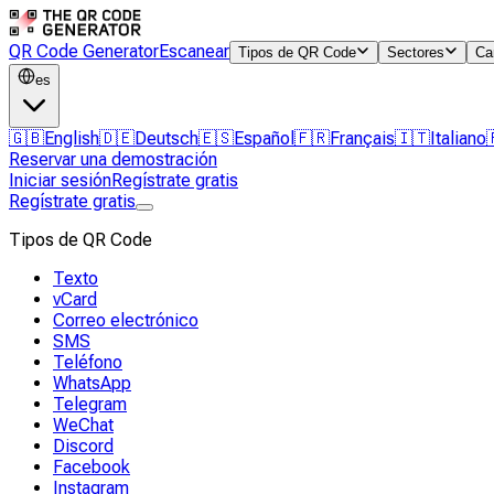
QR Code Generator
Escanear
Tipos de QR Code
Sectores
Ca
es
🇬🇧
English
🇩🇪
Deutsch
🇪🇸
Español
🇫🇷
Français
🇮🇹
Italiano
Reservar una demostración
Iniciar sesión
Regístrate gratis
Regístrate gratis
Tipos de QR Code
Texto
vCard
Correo electrónico
SMS
Teléfono
WhatsApp
Telegram
WeChat
Discord
Facebook
Instagram