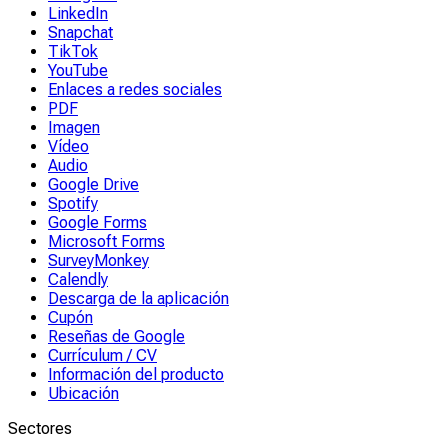
LinkedIn
Snapchat
TikTok
YouTube
Enlaces a redes sociales
PDF
Imagen
Vídeo
Audio
Google Drive
Spotify
Google Forms
Microsoft Forms
SurveyMonkey
Calendly
Descarga de la aplicación
Cupón
Reseñas de Google
Currículum / CV
Información del producto
Ubicación
Sectores