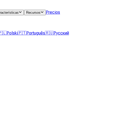
Precios
racterísticas
Recursos
🇵🇱
Polski
🇵🇹
Português
🇷🇺
Русский