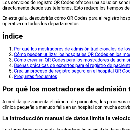
Los servicios de registro QR Codes ofrecen una solución sencil
directamente desde sus teléfonos. Esto reduce los tiempos de e
En esta guía, descubrirás cómo QR Codes para el registro hospi
operativa en todos los departamentos.
Índice
Por qué los mostradores de admisión tradicionales de los 
Cómo pueden utilizar los hospitales QR Codes en los mo
Cómo crear un QR Codes para los mostradores de admisió
Buenas prácticas de expertos para el registro de pacien
Crea un proceso de registro seguro en el hospital QR 
Preguntas frecuentes
Por qué los mostradores de admisión tr
A medida que aumenta el número de pacientes, los procesos m
clínica pequeña a menudo falla en un hospital con mucha activi
La introducción manual de datos limita la veloci
Los formularios en papel y la introducción manual de datos llev