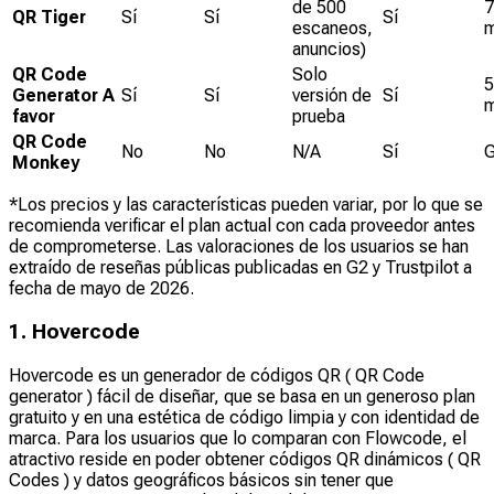
de 500
7
QR Tiger
Sí
Sí
Sí
escaneos,
anuncios)
QR Code
Solo
5
Generator A
Sí
Sí
versión de
Sí
favor
prueba
QR Code
No
No
N/A
Sí
G
Monkey
*Los precios y las características pueden variar, por lo que se
recomienda verificar el plan actual con cada proveedor antes
de comprometerse. Las valoraciones de los usuarios se han
extraído de reseñas públicas publicadas en G2 y Trustpilot a
fecha de mayo de 2026.
1. Hovercode
Hovercode es un generador de códigos QR ( QR Code
generator ) fácil de diseñar, que se basa en un generoso plan
gratuito y en una estética de código limpia y con identidad de
marca. Para los usuarios que lo comparan con Flowcode, el
atractivo reside en poder obtener códigos QR dinámicos ( QR
Codes ) y datos geográficos básicos sin tener que