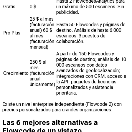
Hasta 2 FlowcodesAnalytics para
Gratis
0 $
un máximo de 500 escaneos. Sin
publicidad.
25 $ al mes
(facturación
Hasta 50 Flowcodes y páginas de
anual) 60 $
destino. Análisis de hasta 6.000
Pro Plus
al mes
escaneos. 3 puestos de
(facturación
colaboración.
mensual)
A partir de 150 Flowcodes y
páginas de destino; análisis de 10
250 $ al
000 escaneos con datos
mes
avanzados de geolocalización;
Crecimiento
(facturación
integraciones con CRM, acceso a
anual
la API, paquetes de licencias
únicamente)
personalizados y asistencia
prioritaria.
Existe un nivel enterprise independiente (Flowcode 2) con
precios personalizados para grandes organizaciones.
Las 6 mejores alternativas a
Flowcode de un vistazo