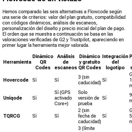
Hemos comparado las seis alternativas a Flowcode según
una serie de criterios: valor del plan gratuito, compatibilidad
con códigos dinámicos, análisis de escaneos,
personalización del diseño y precio inicial del plan de pago.
El orden que se muestra a continuación se basa en las
valoraciones verificadas de G2 y Trustpilot, apareciendo en
primer lugar la herramienta mejor valorada.
Dinámico
Análisis
Dinámico
Integración
P
Herramienta
QR
de
y gratuito
del
Codes
escaneos
QR Codes
logotipo
G
3 (sin
Hovercode
Sí
Sí
Sí
1
caducidad)
Sí (GPS
Solo
9
Uniqode
Sí
activado
versión de
Sí
Core+)
prueba
2 (sin
G
TQRCG
Sí
Sí
fecha de
Sí
5
caducidad)
3 (límite