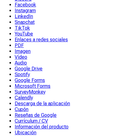
Facebook
Instagram
LinkedIn
Snapchat
TikTok
YouTube
Enlaces a redes sociales
PDF
Imagen
Vídeo
Audio
Google Drive
Spotify
Google Forms
Microsoft Forms
SurveyMonkey
Calendly
Descarga de la aplicación
Cupón
Reseñas de Google
Currículum / CV
Información del producto
Ubicación