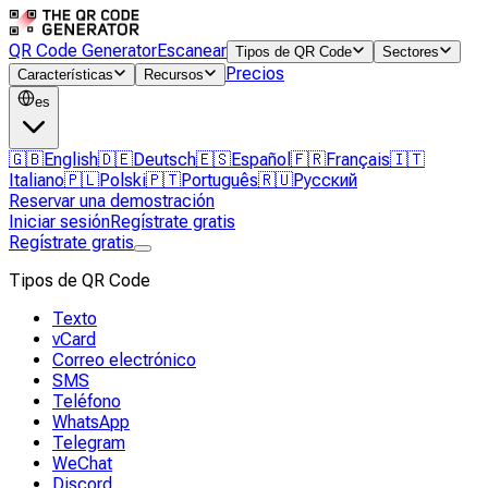
QR Code Generator
Escanear
Tipos de QR Code
Sectores
Precios
Características
Recursos
es
🇬🇧
English
🇩🇪
Deutsch
🇪🇸
Español
🇫🇷
Français
🇮🇹
Italiano
🇵🇱
Polski
🇵🇹
Português
🇷🇺
Русский
Reservar una demostración
Iniciar sesión
Regístrate gratis
Regístrate gratis
Tipos de QR Code
Texto
vCard
Correo electrónico
SMS
Teléfono
WhatsApp
Telegram
WeChat
Discord