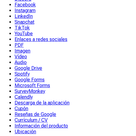
Facebook
Instagram
LinkedIn
Snapchat
TikTok
YouTube
Enlaces a redes sociales
PDF
Imagen
Vídeo
Audio
Google Drive
Spotify
Google Forms
Microsoft Forms
SurveyMonkey
Calendly
Descarga de la aplicación
Cupón
Reseñas de Google
Currículum / CV
Información del producto
Ubicación