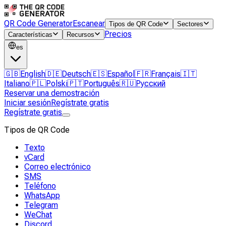
QR Code Generator
Escanear
Tipos de QR Code
Sectores
Precios
Características
Recursos
es
🇬🇧
English
🇩🇪
Deutsch
🇪🇸
Español
🇫🇷
Français
🇮🇹
Italiano
🇵🇱
Polski
🇵🇹
Português
🇷🇺
Русский
Reservar una demostración
Iniciar sesión
Regístrate gratis
Regístrate gratis
Tipos de QR Code
Texto
vCard
Correo electrónico
SMS
Teléfono
WhatsApp
Telegram
WeChat
Discord