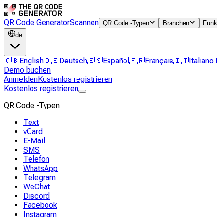
QR Code Generator
Scannen
QR Code -Typen
Branchen
Funk
de
🇬🇧
English
🇩🇪
Deutsch
🇪🇸
Español
🇫🇷
Français
🇮🇹
Italiano
Demo buchen
Anmelden
Kostenlos registrieren
Kostenlos registrieren
QR Code -Typen
Text
vCard
E-Mail
SMS
Telefon
WhatsApp
Telegram
WeChat
Discord
Facebook
Instagram