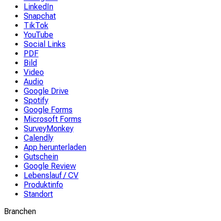
LinkedIn
Snapchat
TikTok
YouTube
Social Links
PDF
Bild
Video
Audio
Google Drive
Spotify
Google Forms
Microsoft Forms
SurveyMonkey
Calendly
App herunterladen
Gutschein
Google Review
Lebenslauf / CV
Produktinfo
Standort
Branchen