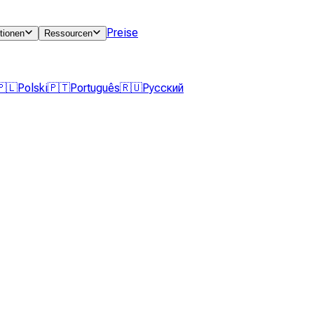
Preise
tionen
Ressourcen
🇵🇱
Polski
🇵🇹
Português
🇷🇺
Русский