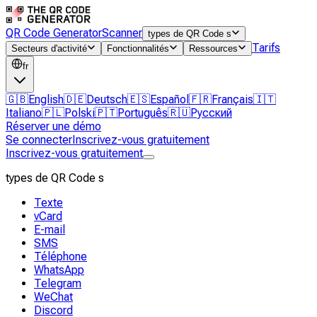
QR Code Generator
Scanner
types de QR Code s
Tarifs
Secteurs d'activité
Fonctionnalités
Ressources
fr
🇬🇧
English
🇩🇪
Deutsch
🇪🇸
Español
🇫🇷
Français
🇮🇹
Italiano
🇵🇱
Polski
🇵🇹
Português
🇷🇺
Русский
Réserver une démo
Se connecter
Inscrivez-vous gratuitement
Inscrivez-vous gratuitement
types de QR Code s
Texte
vCard
E-mail
SMS
Téléphone
WhatsApp
Telegram
WeChat
Discord