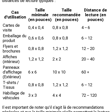
distances de lecture typiques :
Taille
Taille
Distance de
Cas
minimale
recommandée
lecture (en
d'utilisation
(en pouces)
(en pouces)
pouces)
Cartes de
0,4 x 0,4
0,8 x 0,8
4 – 6
visite
Emballage du
0,6 x 0,6
0,8 x 0,8
6 – 12
produit
Flyers et
0,8 x 0,8
1,2 x 1,2
12 – 20
brochures
Affiches
1,2 x 1,2
2 x 2
20 – 40
(intérieur)
Panneaux
d'affichage
6 x 6
10 x 10
60 +
(Extérieur)
T-shirts /
0,8 x 0,8
1,2 x 1,2
6 – 12
Tissus
Habillage de
3 x 3
4 x 4
72 – 120
véhicules
Il est important de noter qu’il s’agit là de recommandations