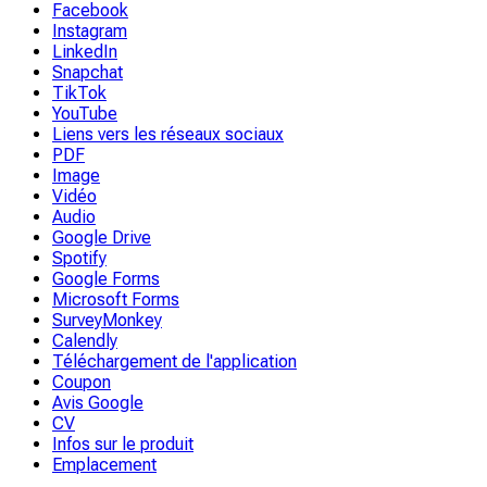
Facebook
Instagram
LinkedIn
Snapchat
TikTok
YouTube
Liens vers les réseaux sociaux
PDF
Image
Vidéo
Audio
Google Drive
Spotify
Google Forms
Microsoft Forms
SurveyMonkey
Calendly
Téléchargement de l'application
Coupon
Avis Google
CV
Infos sur le produit
Emplacement