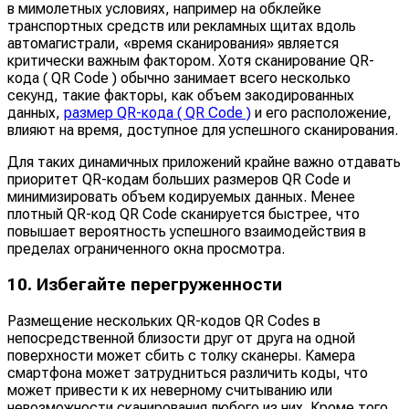
в мимолетных условиях, например на обклейке
транспортных средств или рекламных щитах вдоль
автомагистрали, «время сканирования» является
критически важным фактором. Хотя сканирование QR-
кода ( QR Code ) обычно занимает всего несколько
секунд, такие факторы, как объем закодированных
данных,
размер QR-кода ( QR Code )
и его расположение,
влияют на время, доступное для успешного сканирования.
Для таких динамичных приложений крайне важно отдавать
приоритет QR-кодам больших размеров QR Code и
минимизировать объем кодируемых данных. Менее
плотный QR-код QR Code сканируется быстрее, что
повышает вероятность успешного взаимодействия в
пределах ограниченного окна просмотра.
10. Избегайте перегруженности
Размещение нескольких QR-кодов QR Codes в
непосредственной близости друг от друга на одной
поверхности может сбить с толку сканеры. Камера
смартфона может затрудниться различить коды, что
может привести к их неверному считыванию или
невозможности сканирования любого из них. Кроме того,