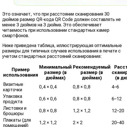
Это означает, что при расстоянии сканирования 30
дюймов размер QR-кода QR Code должен составлять не
менее 3 дюймов на 3 дюйма. Это обеспечивает
читаемость при использовании стандартных камер
смартфонов.
Ниже приведена таблица, иллюстрирующая оптимальные
размеры для типичных случаев использования в печати с
учетом стандартных расстояний сканирования:
Минимальный
Рекомендуемый
Расс
Пример
размер (в
размер (в
скани
использования
дюймах)
дюймах)
(в д
Визитные
0,4 × 0,4
0,8 × 0,8
4–6
карточки
Упаковка
0,6 × 0,6
0,8 × 0,8
6–12
продукта
Листовки и
0,8 × 0,8
1,2 × 1,2
12–20
брошюры
Плакаты (для
1,2 × 1,2
2 × 2
20–40
помещений)