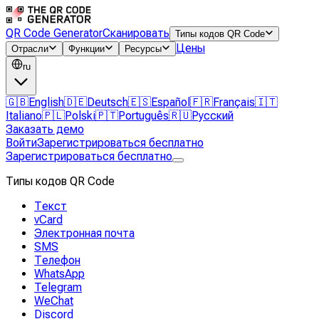
QR Code Generator
Сканировать
Типы кодов QR Code
Цены
Отрасли
Функции
Ресурсы
ru
🇬🇧
English
🇩🇪
Deutsch
🇪🇸
Español
🇫🇷
Français
🇮🇹
Italiano
🇵🇱
Polski
🇵🇹
Português
🇷🇺
Русский
Заказать демо
Войти
Зарегистрироваться бесплатно
Зарегистрироваться бесплатно
Типы кодов QR Code
Текст
vCard
Электронная почта
SMS
Телефон
WhatsApp
Telegram
WeChat
Discord