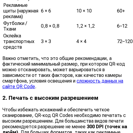
Рекламные
щиты (наружная
6 × 6
10 × 10
60+
реклама)
Футболки /
0,8 × 0,8
1,2 × 1,2
6–12
Ткани
Оклейка
транспортных
3 × 3
4 × 4
72–120
средств
Важно отметить, что это общие рекомендации, а
фактический минимальный размер, при котором QR-код
можно отсканировать, может варьироваться в
зависимости от таких факторов, как качество камеры
смартфона, условия освещения и
сложность данных на
сайте QR Code
.
2. Печать с высоким разрешением
Чтобы избежать искажений и обеспечить четкое
сканирование, QR-код QR Codes необходимо печатать с
высоким разрешением. Для большинства видов печати
рекомендуется разрешение не менее
300 DPI (точек на
дюйм)
. Для больших форматов, таких как рекламные