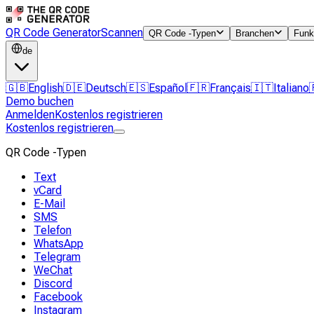
QR Code Generator
Scannen
QR Code -Typen
Branchen
Funk
de
🇬🇧
English
🇩🇪
Deutsch
🇪🇸
Español
🇫🇷
Français
🇮🇹
Italiano
Demo buchen
Anmelden
Kostenlos registrieren
Kostenlos registrieren
QR Code -Typen
Text
vCard
E-Mail
SMS
Telefon
WhatsApp
Telegram
WeChat
Discord
Facebook
Instagram