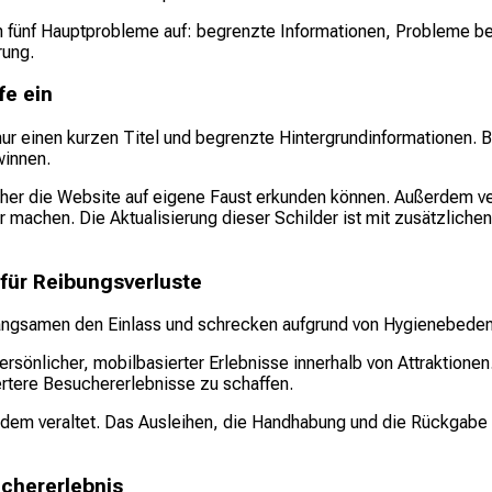
fünf Hauptprobleme auf: begrenzte Informationen, Probleme be
rung.
fe ein
ur einen kurzen Titel und begrenzte Hintergrundinformationen. B
winnen.
r die Website auf eigene Faust erkunden können. Außerdem verhi
er machen. Die Aktualisierung dieser Schilder ist mit zusätzlich
ür Reibungsverluste
ngsamen den Einlass und schrecken aufgrund von Hygienebeden
rsönlicher, mobilbasierter Erlebnisse innerhalb von Attraktionen
ertere Besuchererlebnisse zu schaffen.
m veraltet. Das Ausleihen, die Handhabung und die Rückgabe vo
chererlebnis