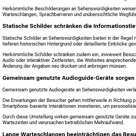
Herkömmliche Beschilderungen an Sehenswürdigkeiten weisen 
Warteschlangen, Sprachbarrieren und unübersichtliche Wegfüh
Statische Schilder schränken die Informationstie
Statische Schilder an Sehenswürdigkeiten bieten in der Regel n
tieferen historischen Hintergrund oder detaillierte Einblicke ge
Herkömmliche Schilder schränken zudem ein, inwieweit Besuche
Audio oder interaktiver Zeitleisten, die Websites ansprechend
Änderung der Angaben neu drucken und anbringen müssen.
Gemeinsam genutzte Audioguide-Geräte sorgen f
Gemeinsam genutzte Audiogeräte an Sehenswürdigkeiten verla
Die Erwartungen der Besucher gehen mittlerweile in Richtung pe
Smartphone-basierte Interaktionen investieren, um personalisi
Durch diese Umstellung wirken gemeinsam genutzte Geräte zude
Wartezeiten und verursachen betrieblichen Mehraufwand.
Lange Warteschlangen beeinträchtigen das Besu