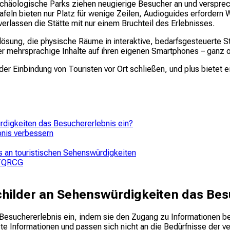
archäologische Parks ziehen neugierige Besucher an und verspre
tafeln bieten nur Platz für wenige Zeilen, Audioguides erforder
rlassen die Stätte mit nur einem Bruchteil des Erlebnisses.
lösung, die physische Räume in interaktive, bedarfsgesteuerte S
oder mehrsprachige Inhalte auf ihren eigenen Smartphones – gan
 Einbindung von Touristen vor Ort schließen, und plus bietet eine
digkeiten das Besuchererlebnis ein?
nis verbessern
 an touristischen Sehenswürdigkeiten
t TQRCG
hilder an Sehenswürdigkeiten das Bes
esuchererlebnis ein, indem sie den Zugang zu Informationen be
te Informationen und passen sich nicht an die Bedürfnisse der 