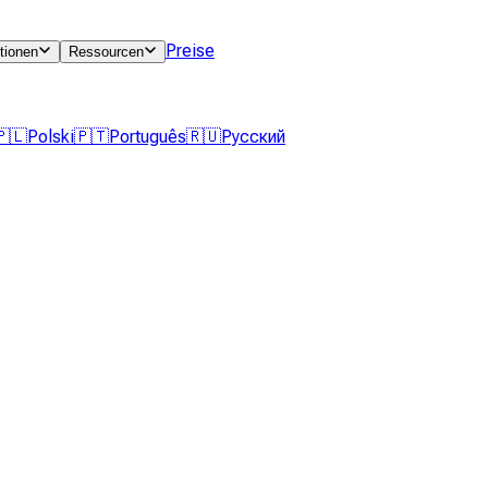
Preise
tionen
Ressourcen
🇵🇱
Polski
🇵🇹
Português
🇷🇺
Русский