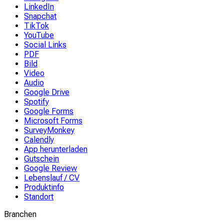
LinkedIn
Snapchat
TikTok
YouTube
Social Links
PDF
Bild
Video
Audio
Google Drive
Spotify
Google Forms
Microsoft Forms
SurveyMonkey
Calendly
App herunterladen
Gutschein
Google Review
Lebenslauf / CV
Produktinfo
Standort
Branchen