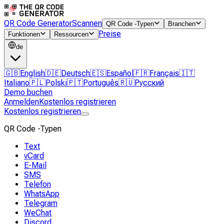
QR Code Generator
Scannen
QR Code -Typen
Branchen
Preise
Funktionen
Ressourcen
de
🇬🇧
English
🇩🇪
Deutsch
🇪🇸
Español
🇫🇷
Français
🇮🇹
Italiano
🇵🇱
Polski
🇵🇹
Português
🇷🇺
Русский
Demo buchen
Anmelden
Kostenlos registrieren
Kostenlos registrieren
QR Code -Typen
Text
vCard
E-Mail
SMS
Telefon
WhatsApp
Telegram
WeChat
Discord