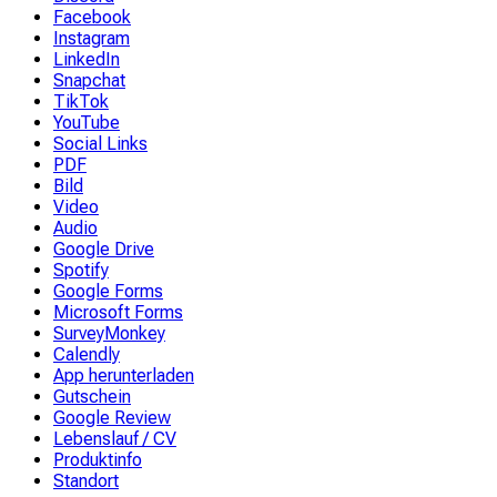
Facebook
Instagram
LinkedIn
Snapchat
TikTok
YouTube
Social Links
PDF
Bild
Video
Audio
Google Drive
Spotify
Google Forms
Microsoft Forms
SurveyMonkey
Calendly
App herunterladen
Gutschein
Google Review
Lebenslauf / CV
Produktinfo
Standort