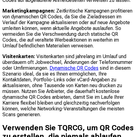
Codes auf abgelaufene Anmeldeseiten verweisen zu lassen.
Marketingkampagnen:
Zeitkritische Kampagnen profitieren
von dynamischen QR Codes, da Sie die Zieladressen im
Verlauf der Kampagne aktualisieren oder auf neue Angebote
umleiten können, wenn aktuelle Angebote auslaufen. So
vermeiden Sie die Verschwendung durch statische QR
Codes, die auf veraltete Werbeaktionen in weiterhin im
Umlauf befindlichen Materialien verweisen.
Visitenkarten:
Visitenkarten sind jahrelang im Umlauf und
überdauern oft Jobwechsel, Änderungen der Telefonnummer
oder Umfirmierungen.
Dynamische QR Codes
sind in diesem
Szenario ideal, da sie es Ihnen ermöglichen, Ihre
Kontaktdaten, Portfolio-Links oder vCard-Angaben zu
aktualisieren, ohne Tausende von Karten neu drucken zu
müssen. Nutzen Sie Anbieter, die dauerhaft kostenlose
dynamische QR Codes anbieten, damit Sie im Laufe Ihrer
Karriere flexibel bleiben und gleichzeitig nachverfolgen
können, welche Networking-Veranstaltungen die meisten
Scans generieren.
Verwenden Sie TQRCG, um QR Codes
zu erstellen, die niemals ablaufen.