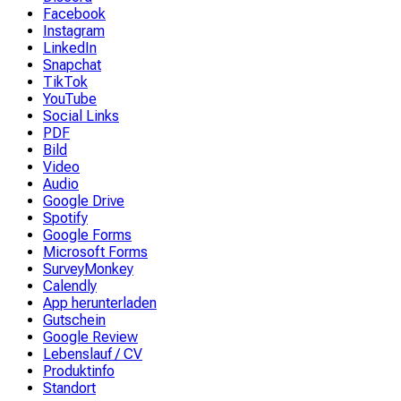
Facebook
Instagram
LinkedIn
Snapchat
TikTok
YouTube
Social Links
PDF
Bild
Video
Audio
Google Drive
Spotify
Google Forms
Microsoft Forms
SurveyMonkey
Calendly
App herunterladen
Gutschein
Google Review
Lebenslauf / CV
Produktinfo
Standort