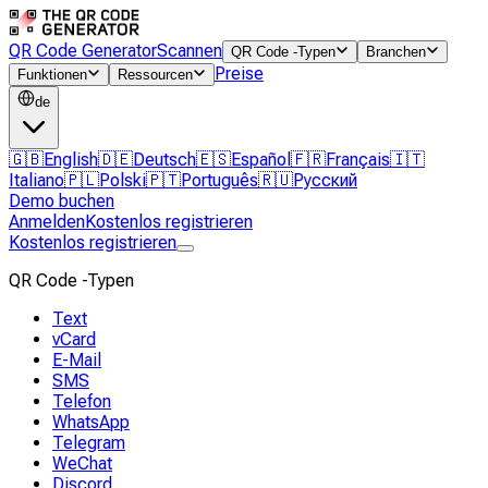
QR Code Generator
Scannen
QR Code -Typen
Branchen
Preise
Funktionen
Ressourcen
de
🇬🇧
English
🇩🇪
Deutsch
🇪🇸
Español
🇫🇷
Français
🇮🇹
Italiano
🇵🇱
Polski
🇵🇹
Português
🇷🇺
Русский
Demo buchen
Anmelden
Kostenlos registrieren
Kostenlos registrieren
QR Code -Typen
Text
vCard
E-Mail
SMS
Telefon
WhatsApp
Telegram
WeChat
Discord