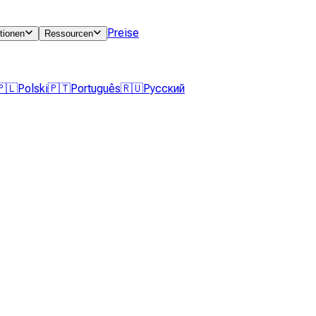
Preise
tionen
Ressourcen
🇵🇱
Polski
🇵🇹
Português
🇷🇺
Русский