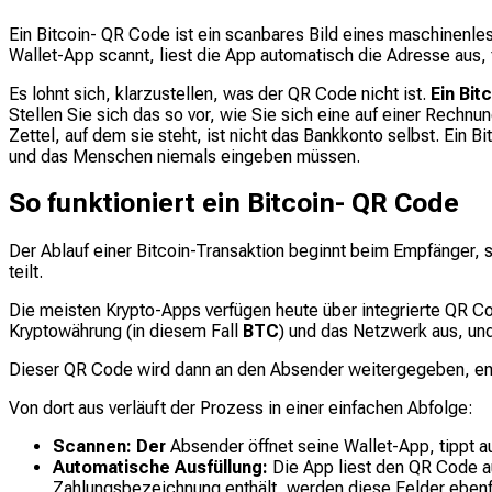
Ein Bitcoin- QR Code ist ein scanbares Bild eines maschinenl
Wallet-App scannt, liest die App automatisch die Adresse aus, 
Es lohnt sich, klarzustellen, was der QR Code nicht ist.
Ein Bit
Stellen Sie sich das so vor, wie Sie sich eine auf einer Rech
Zettel, auf dem sie steht, ist nicht das Bankkonto selbst. Ein 
und das Menschen niemals eingeben müssen.
So funktioniert ein Bitcoin- QR Code
Der Ablauf einer Bitcoin-Transaktion beginnt beim Empfänger, s
teilt.
Die meisten Krypto-Apps verfügen heute über integrierte QR C
Kryptowährung (in diesem Fall
BTC
) und das Netzwerk aus, und
Dieser QR Code wird dann an den Absender weitergegeben, ent
Von dort aus verläuft der Prozess in einer einfachen Abfolge:
Scannen: Der
Absender öffnet seine Wallet-App, tippt a
Automatische Ausfüllung:
Die App liest den QR Code a
Zahlungsbezeichnung enthält, werden diese Felder ebenfa