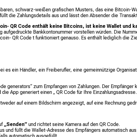
esbaren, schwarz-weißen grafischen Musters, das eine Bitcoin-W
füllt die Zahlungsdetails aus und lässt den Absender die Transak
coin- QR Code enthält keine Bitcoins, ist keine Wallet und
nung aufgedruckte Bankkontonummer vorstellen würden. Die Numme
Bitcoin- QR Code t funktioniert genauso. Es enthält lediglich die
ei es ein Händler, ein Freiberufler, eine gemeinnützige Organis
ode generators“ zum Empfangen von Zahlungen. Der Empfänger kl
 die App generiert einen „ QR Code für Ihre Einzahlungsadresse.
weder auf einem Bildschirm angezeigt, auf eine Rechnung gedru
uf
„Senden“
und richtet seine Kamera auf den QR Code.
us und füllt die Wallet-Adresse des Empfängers automatisch a
lls automatisch ausgefüllt.