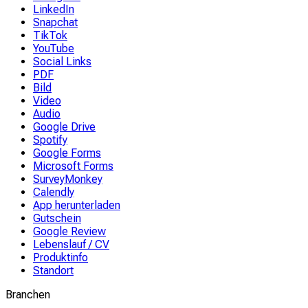
LinkedIn
Snapchat
TikTok
YouTube
Social Links
PDF
Bild
Video
Audio
Google Drive
Spotify
Google Forms
Microsoft Forms
SurveyMonkey
Calendly
App herunterladen
Gutschein
Google Review
Lebenslauf / CV
Produktinfo
Standort
Branchen