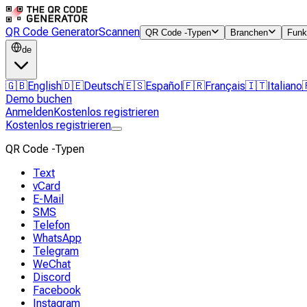
QR Code Generator
Scannen
QR Code -Typen
Branchen
Funk
de
🇬🇧
English
🇩🇪
Deutsch
🇪🇸
Español
🇫🇷
Français
🇮🇹
Italiano
Demo buchen
Anmelden
Kostenlos registrieren
Kostenlos registrieren
QR Code -Typen
Text
vCard
E-Mail
SMS
Telefon
WhatsApp
Telegram
WeChat
Discord
Facebook
Instagram