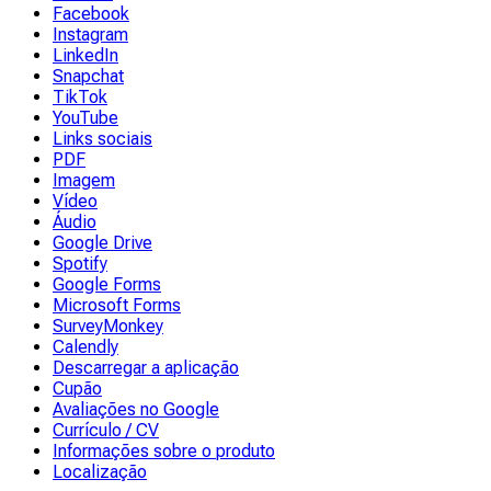
Facebook
Instagram
LinkedIn
Snapchat
TikTok
YouTube
Links sociais
PDF
Imagem
Vídeo
Áudio
Google Drive
Spotify
Google Forms
Microsoft Forms
SurveyMonkey
Calendly
Descarregar a aplicação
Cupão
Avaliações no Google
Currículo / CV
Informações sobre o produto
Localização