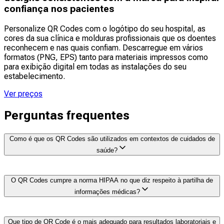
confiança nos pacientes
Personalize QR Codes com o logótipo do seu hospital, as
cores da sua clínica e molduras profissionais que os doentes
reconhecem e nas quais confiam. Descarregue em vários
formatos (PNG, EPS) tanto para materiais impressos como
para exibição digital em todas as instalações do seu
estabelecimento.
Ver preços
Perguntas frequentes
Como é que os QR Codes são utilizados em contextos de cuidados de
saúde?
QR Codes No setor da saúde, são utilizados para o
O QR Codes cumpre a norma HIPAA no que diz respeito à partilha de
registo sem contacto de doentes, formulários de
informações médicas?
admissão digitais, entrega segura de resultados
laboratoriais, acompanhamento de medicação, gestão
de inventário de equipamentos, acesso a telessaúde,
Sim, quando implementado corretamente. O próprio QR
Que tipo de QR Code é o mais adequado para resultados laboratoriais e