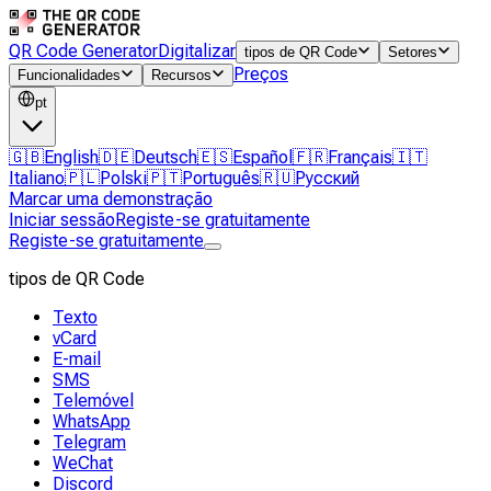
QR Code Generator
Digitalizar
tipos de QR Code
Setores
Preços
Funcionalidades
Recursos
pt
🇬🇧
English
🇩🇪
Deutsch
🇪🇸
Español
🇫🇷
Français
🇮🇹
Italiano
🇵🇱
Polski
🇵🇹
Português
🇷🇺
Русский
Marcar uma demonstração
Iniciar sessão
Registe-se gratuitamente
Registe-se gratuitamente
tipos de QR Code
Texto
vCard
E-mail
SMS
Telemóvel
WhatsApp
Telegram
WeChat
Discord