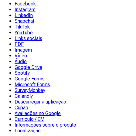
Facebook
Instagram
LinkedIn
Snapchat
TikTok
YouTube
Links sociais
PDF
Imagem
Vídeo
Áudio
Google Drive
Spotify
Google Forms
Microsoft Forms
SurveyMonkey
Calendly
Descarregar a aplicação
Cupão
Avaliações no Google
Currículo / CV
Informações sobre o produto
Localização