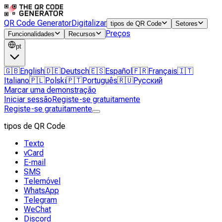
QR Code Generator
Digitalizar
tipos de QR Code
Setores
Preços
Funcionalidades
Recursos
pt
🇬🇧
English
🇩🇪
Deutsch
🇪🇸
Español
🇫🇷
Français
🇮🇹
Italiano
🇵🇱
Polski
🇵🇹
Português
🇷🇺
Русский
Marcar uma demonstração
Iniciar sessão
Registe-se gratuitamente
Registe-se gratuitamente
tipos de QR Code
Texto
vCard
E-mail
SMS
Telemóvel
WhatsApp
Telegram
WeChat
Discord