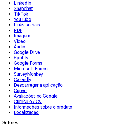
LinkedIn
Snapchat
TikTok
YouTube
Links sociais
PDF
Imagem
Vídeo
Áudio
Google Drive
Spotify
Google Forms
Microsoft Forms
SurveyMonkey
Calendly
Descarregar a aplicação
Cupão
Avaliações no Google
Currículo / CV
Informações sobre o produto
Localização
Setores