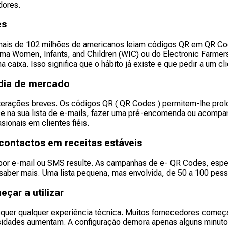
dores.
es
mais de 102 milhões de americanos leiam códigos QR em QR Co
ma Women, Infants, and Children (WIC) ou do Electronic Farmers 
 caixa. Isso significa que o hábito já existe e que pedir a um cl
 dia de mercado
erações breves. Os códigos QR ( QR Codes ) permitem-lhe prolo
-se na sua lista de e-mails, fazer uma pré-encomenda ou acompa
ionais em clientes fiéis.
contactos em receitas estáveis
 por e-mail ou SMS resulte. As campanhas de e- QR Codes, espec
m saber mais. Uma lista pequena, mas envolvida, de 50 a 100 p
çar a utilizar
quer qualquer experiência técnica. Muitos fornecedores come
idades aumentam. A configuração demora apenas alguns minutos