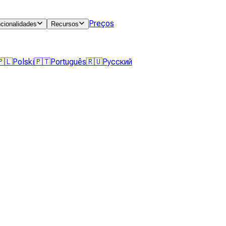
Preços
cionalidades
Recursos
🇵🇱
Polski
🇵🇹
Português
🇷🇺
Русский