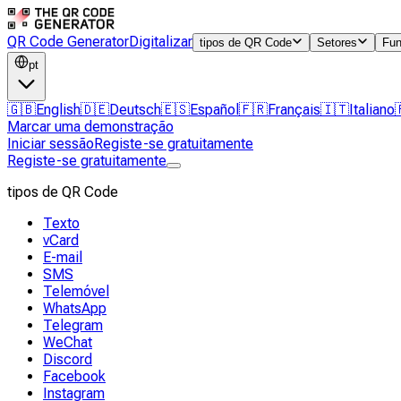
QR Code Generator
Digitalizar
tipos de QR Code
Setores
Fun
pt
🇬🇧
English
🇩🇪
Deutsch
🇪🇸
Español
🇫🇷
Français
🇮🇹
Italiano
Marcar uma demonstração
Iniciar sessão
Registe-se gratuitamente
Registe-se gratuitamente
tipos de QR Code
Texto
vCard
E-mail
SMS
Telemóvel
WhatsApp
Telegram
WeChat
Discord
Facebook
Instagram