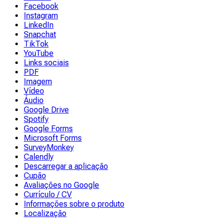
Facebook
Instagram
LinkedIn
Snapchat
TikTok
YouTube
Links sociais
PDF
Imagem
Vídeo
Áudio
Google Drive
Spotify
Google Forms
Microsoft Forms
SurveyMonkey
Calendly
Descarregar a aplicação
Cupão
Avaliações no Google
Currículo / CV
Informações sobre o produto
Localização