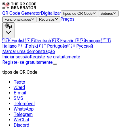
QR Code Generator
Digitalizar
tipos de QR Code
Setores
Preços
Funcionalidades
Recursos
pt
🇬🇧
English
🇩🇪
Deutsch
🇪🇸
Español
🇫🇷
Français
🇮🇹
Italiano
🇵🇱
Polski
🇵🇹
Português
🇷🇺
Русский
Marcar uma demonstração
Iniciar sessão
Registe-se gratuitamente
Registe-se gratuitamente
tipos de QR Code
Texto
vCard
E-mail
SMS
Telemóvel
WhatsApp
Telegram
WeChat
Discord