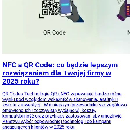
NFC a QR Code: co będzie lepszym
rozwiązaniem dla Twojej firmy w
2025 roku?
QR Codes Technologie QR i NFC zapewniają bardzo różne
wyniki pod względem wskaźników skanowania, analityki i
zwrotu z inwestycji. W niniejszym przewodniku szczegółowo
omówiono ich rzeczywistą wydajność, koszty,
kompatybilność oraz przykłady zastosowań, aby umożliwić
Państwu wybór odpowiedniej technologii do kampanii
angażujących klientów w 2025 roku.