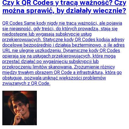
Czy k QR Codes y tracą ważność? Czy
można sprawić, by działały wiecznie?
QR Codes Same kody nigdy nie tracą ważności, ale pojawia
się niejasność, gdy treści, do których prowadzą, stają się
niedostępne lub wygasają subskrypcje usług
przekierowujących. Statyczne kody QR Codes kodują adresy
docelowe bezpośrednio i działają bezterminowo, o ile adres
URL nie ulegnie uszkodzeniu. Dynamiczne kody QR Codes
opierają się na usługach przekierowujących, które mogą
przestać działać po wygaśnięciu subskrypcji lub
przekroczeniu limitów skanowania. Zrozumienie różnicy
między trwałym obrazem QR Code a infrastrukturą, która go
obsługuje, pozwala uniknąć większości problemów
związanych z QR Code.