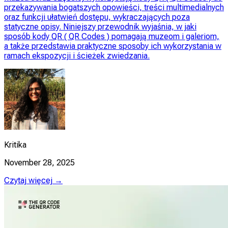
przekazywania bogatszych opowieści, treści multimedialnych
oraz funkcji ułatwień dostępu, wykraczających poza
statyczne opisy. Niniejszy przewodnik wyjaśnia, w jaki
sposób kody QR ( QR Codes ) pomagają muzeom i galeriom,
a także przedstawia praktyczne sposoby ich wykorzystania w
ramach ekspozycji i ścieżek zwiedzania.
Kritika
November 28, 2025
Czytaj więcej →