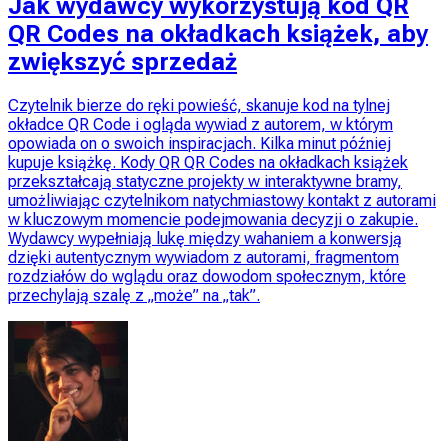
Jak wydawcy wykorzystują kod QR
QR Codes na okładkach książek, aby
zwiększyć sprzedaż
Czytelnik bierze do ręki powieść, skanuje kod na tylnej
okładce QR Code i ogląda wywiad z autorem, w którym
opowiada on o swoich inspiracjach. Kilka minut później
kupuje książkę. Kody QR QR Codes na okładkach książek
przekształcają statyczne projekty w interaktywne bramy,
umożliwiając czytelnikom natychmiastowy kontakt z autorami
w kluczowym momencie podejmowania decyzji o zakupie.
Wydawcy wypełniają lukę między wahaniem a konwersją
dzięki autentycznym wywiadom z autorami, fragmentom
rozdziałów do wglądu oraz dowodom społecznym, które
przechylają szalę z „może” na „tak”.