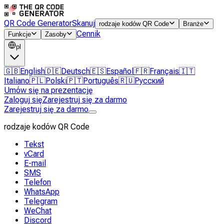
QR Code Generator
Skanuj
rodzaje kodów QR Code
Branże
Cennik
Funkcje
Zasoby
pl
🇬🇧
English
🇩🇪
Deutsch
🇪🇸
Español
🇫🇷
Français
🇮🇹
Italiano
🇵🇱
Polski
🇵🇹
Português
🇷🇺
Русский
Umów się na prezentację
Zaloguj się
Zarejestruj się za darmo
Zarejestruj się za darmo
rodzaje kodów QR Code
Tekst
vCard
E-mail
SMS
Telefon
WhatsApp
Telegram
WeChat
Discord