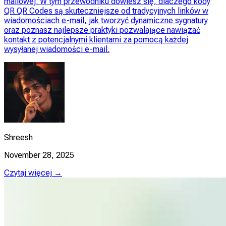
mailowej. W tym przewodniku dowiesz się, dlaczego kody
QR QR Codes są skuteczniejsze od tradycyjnych linków w
wiadomościach e-mail, jak tworzyć dynamiczne sygnatury
oraz poznasz najlepsze praktyki pozwalające nawiązać
kontakt z potencjalnymi klientami za pomocą każdej
wysyłanej wiadomości e-mail.
Shreesh
November 28, 2025
Czytaj więcej →