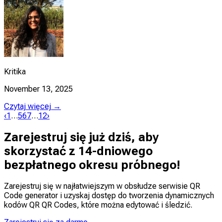
Kritika
November 13, 2025
Czytaj więcej →
‹
1
…
5
6
7
…
12
›
Zarejestruj się już dziś, aby
skorzystać z 14-dniowego
bezpłatnego okresu próbnego!
Zarejestruj się w najłatwiejszym w obsłudze serwisie QR
Code generator i uzyskaj dostęp do tworzenia dynamicznych
kodów QR QR Codes, które można
edytować
i
śledzić
.