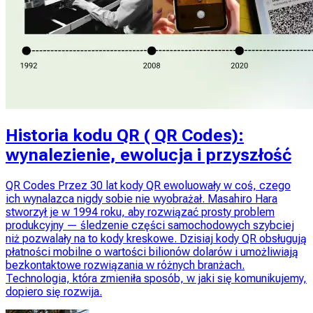
Historia kodu QR ( QR Codes):
wynalezienie, ewolucja i przyszłość
QR Codes Przez 30 lat kody QR ewoluowały w coś, czego
ich wynalazca nigdy sobie nie wyobrażał. Masahiro Hara
stworzył je w 1994 roku, aby rozwiązać prosty problem
produkcyjny — śledzenie części samochodowych szybciej
niż pozwalały na to kody kreskowe. Dzisiaj kody QR obsługują
płatności mobilne o wartości bilionów dolarów i umożliwiają
bezkontaktowe rozwiązania w różnych branżach.
Technologia, która zmieniła sposób, w jaki się komunikujemy,
dopiero się rozwija.