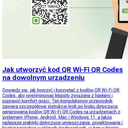
Jak utworzyć kod QR Wi-Fi QR Codes
na dowolnym urządzeniu
Dowiedz się, jak tworzyć i korzystać z kodów QR Wi-Fi QR
Codes, aby wyeliminować kłopoty związane z hasłami i
poprawić komfort gości. Ten kompleksowy przewodnik
zawiera szczegółowe instrukcje krok po kroku dotyczące
generowania kodów QR Wi-Fi QR Codes na urządzeniach z
systemem iPhone, Android, Mac i Windows 11, a także
najlepsze praktyki dotyczące umieszczania, projektowania i