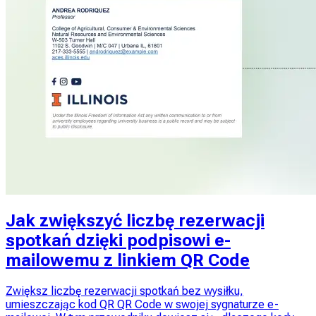
Jak zwiększyć liczbę rezerwacji
spotkań dzięki podpisowi e-
mailowemu z linkiem QR Code
Zwiększ liczbę rezerwacji spotkań bez wysiłku,
umieszczając kod QR QR Code w swojej sygnaturze e-