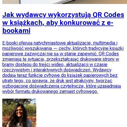
Jak wydawcy wykorzystują QR Codes
w książkach, aby konkurować z e-
bookami
E-booki oferują natychmiastowe aktualizacje, multimedia i
możliwość wyszukiwania — cechy, których tradycyjne książki
papierowe zazwyczaj nie są w stanie zapewnić. QR Codes
zmieniają tę sytuację, przekształcając drukowane strony w
bramy dostępu do treści wideo, aktualizacji w czasie
rzeczywistym i interaktywnych doświadczeń. Wydawcy
dodają teraz funkcje cyfrowe do książek papierowych bez
utraty tego, co sprawia, że druk jest atrakcyjny, tworząc
wzbogacone doświadczenia czytelnicze, które uzasadniają
wybór formatu drukowanego zamiast cyfrowego.