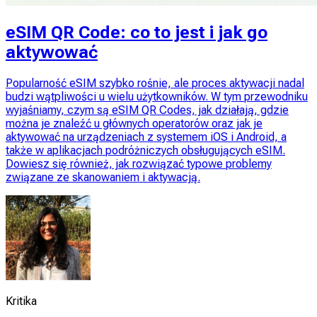
eSIM QR Code: co to jest i jak go
aktywować
Popularność eSIM szybko rośnie, ale proces aktywacji nadal
budzi wątpliwości u wielu użytkowników. W tym przewodniku
wyjaśniamy, czym są eSIM QR Codes, jak działają, gdzie
można je znaleźć u głównych operatorów oraz jak je
aktywować na urządzeniach z systemem iOS i Android, a
także w aplikacjach podróżniczych obsługujących eSIM.
Dowiesz się również, jak rozwiązać typowe problemy
związane ze skanowaniem i aktywacją.
Kritika