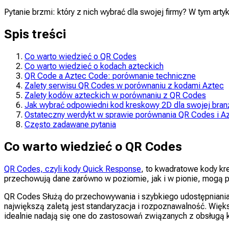
Pytanie brzmi: który z nich wybrać dla swojej firmy? W tym ar
Spis treści
Co warto wiedzieć o QR Codes
Co warto wiedzieć o kodach azteckich
QR Code a Aztec Code: porównanie techniczne
Zalety serwisu QR Codes w porównaniu z kodami Aztec
Zalety kodów azteckich w porównaniu z QR Codes
Jak wybrać odpowiedni kod kreskowy 2D dla swojej bran
Ostateczny werdykt w sprawie porównania QR Codes i A
Często zadawane pytania
Co warto wiedzieć o QR Codes
QR Codes, czyli kody Quick Response
, to kwadratowe kody kr
przechowują dane zarówno w poziomie, jak i w pionie, mogą po
QR Codes Służą do przechowywania i szybkiego udostępniania in
największą zaletą jest standaryzacja i rozpoznawalność. Wi
idealnie nadają się one do zastosowań związanych z obsługą k