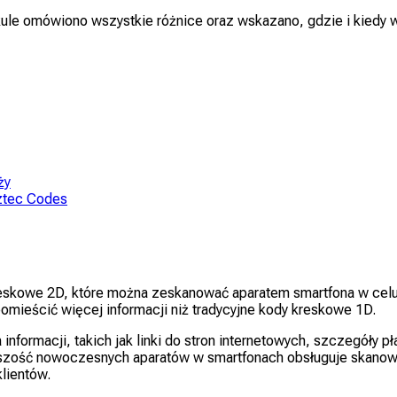
tykule omówiono wszystkie różnice oraz wskazano, gdzie i kiedy
ży
ztec Codes
eskowe 2D, które można zeskanować aparatem smartfona w celu o
mieścić więcej informacji niż tradycyjne kody kreskowe 1D.
formacji, takich jak linki do stron internetowych, szczegóły pł
ększość nowoczesnych aparatów w smartfonach obsługuje skanow
lientów.