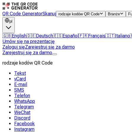
QR Code Generator
Skanuj
rodzaje kodów QR Code
Branże
F
pl
🇬🇧
English
🇩🇪
Deutsch
🇪🇸
Español
🇫🇷
Français
🇮🇹
Italiano
Umów się na prezentację
Zaloguj się
Zarejestruj się za darmo
Zarejestruj się za darmo
rodzaje kodów QR Code
Tekst
vCard
E-mail
SMS
Telefon
WhatsApp
Telegram
WeChat
Discord
Facebook
Instagram