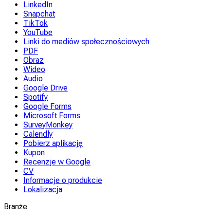
LinkedIn
Snapchat
TikTok
YouTube
Linki do mediów społecznościowych
PDF
Obraz
Wideo
Audio
Google Drive
Spotify
Google Forms
Microsoft Forms
SurveyMonkey
Calendly
Pobierz aplikację
Kupon
Recenzje w Google
CV
Informacje o produkcie
Lokalizacja
Branże