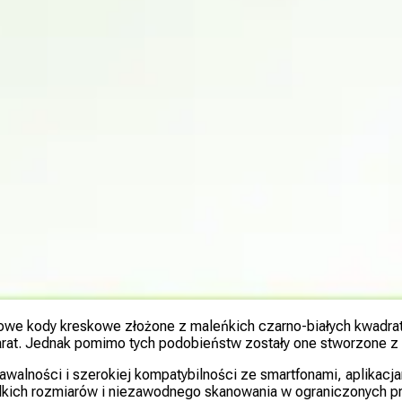
rowe kody kreskowe złożone z maleńkich czarno-białych kwadra
. Jednak pomimo tych podobieństw zostały one stworzone z my
alności i szerokiej kompatybilności ze smartfonami, aplikacj
ch rozmiarów i niezawodnego skanowania w ograniczonych przest