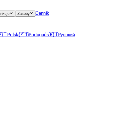
Cennik
unkcje
Zasoby
🇵🇱
Polski
🇵🇹
Português
🇷🇺
Русский