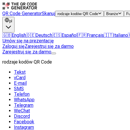
QR Code Generator
Skanuj
rodzaje kodów QR Code
Branże
F
pl
🇬🇧
English
🇩🇪
Deutsch
🇪🇸
Español
🇫🇷
Français
🇮🇹
Italiano
Umów się na prezentację
Zaloguj się
Zarejestruj się za darmo
Zarejestruj się za darmo
rodzaje kodów QR Code
Tekst
vCard
E-mail
SMS
Telefon
WhatsApp
Telegram
WeChat
Discord
Facebook
Instagram