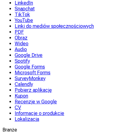
LinkedIn
Snapchat
TikTok
YouTube
Linki do mediów społecznościowych
PDF
Obraz
Wideo
Audio
Google Drive
Spotify
Google Forms
Microsoft Forms
SurveyMonkey
Calendly
Pobierz aplikację
Kupon
Recenzje w Google
CV
Informacje o produkcie
Lokalizacja
Branże