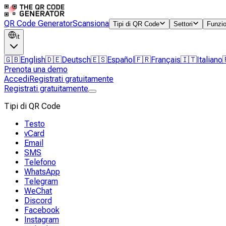
QR Code Generator
Scansiona
Tipi di QR Code
Settori
Funzio
it
🇬🇧
English
🇩🇪
Deutsch
🇪🇸
Español
🇫🇷
Français
🇮🇹
Italiano
Prenota una demo
Accedi
Registrati gratuitamente
Registrati gratuitamente
Tipi di QR Code
Testo
vCard
Email
SMS
Telefono
WhatsApp
Telegram
WeChat
Discord
Facebook
Instagram