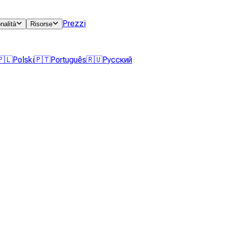
Prezzi
nalità
Risorse
🇵🇱
Polski
🇵🇹
Português
🇷🇺
Русский