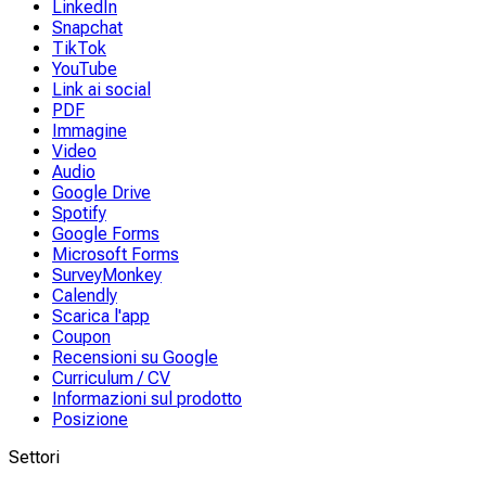
LinkedIn
Snapchat
TikTok
YouTube
Link ai social
PDF
Immagine
Video
Audio
Google Drive
Spotify
Google Forms
Microsoft Forms
SurveyMonkey
Calendly
Scarica l'app
Coupon
Recensioni su Google
Curriculum / CV
Informazioni sul prodotto
Posizione
Settori