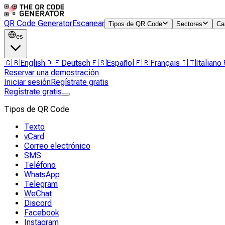
QR Code Generator
Escanear
Tipos de QR Code
Sectores
Ca
es
🇬🇧
English
🇩🇪
Deutsch
🇪🇸
Español
🇫🇷
Français
🇮🇹
Italiano
Reservar una demostración
Iniciar sesión
Regístrate gratis
Regístrate gratis
Tipos de QR Code
Texto
vCard
Correo electrónico
SMS
Teléfono
WhatsApp
Telegram
WeChat
Discord
Facebook
Instagram