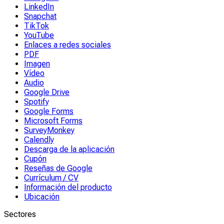
LinkedIn
Snapchat
TikTok
YouTube
Enlaces a redes sociales
PDF
Imagen
Vídeo
Audio
Google Drive
Spotify
Google Forms
Microsoft Forms
SurveyMonkey
Calendly
Descarga de la aplicación
Cupón
Reseñas de Google
Currículum / CV
Información del producto
Ubicación
Sectores