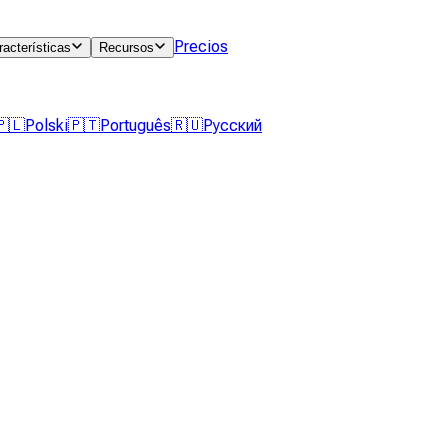
Precios
racterísticas
Recursos
🇵🇱
Polski
🇵🇹
Português
🇷🇺
Русский