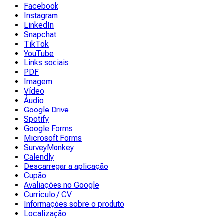
Facebook
Instagram
LinkedIn
Snapchat
TikTok
YouTube
Links sociais
PDF
Imagem
Vídeo
Áudio
Google Drive
Spotify
Google Forms
Microsoft Forms
SurveyMonkey
Calendly
Descarregar a aplicação
Cupão
Avaliações no Google
Currículo / CV
Informações sobre o produto
Localização