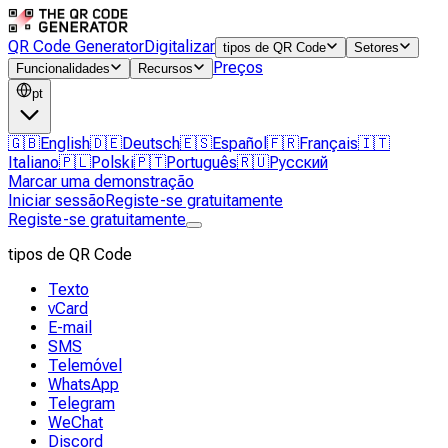
QR Code Generator
Digitalizar
tipos de QR Code
Setores
Preços
Funcionalidades
Recursos
pt
🇬🇧
English
🇩🇪
Deutsch
🇪🇸
Español
🇫🇷
Français
🇮🇹
Italiano
🇵🇱
Polski
🇵🇹
Português
🇷🇺
Русский
Marcar uma demonstração
Iniciar sessão
Registe-se gratuitamente
Registe-se gratuitamente
tipos de QR Code
Texto
vCard
E-mail
SMS
Telemóvel
WhatsApp
Telegram
WeChat
Discord