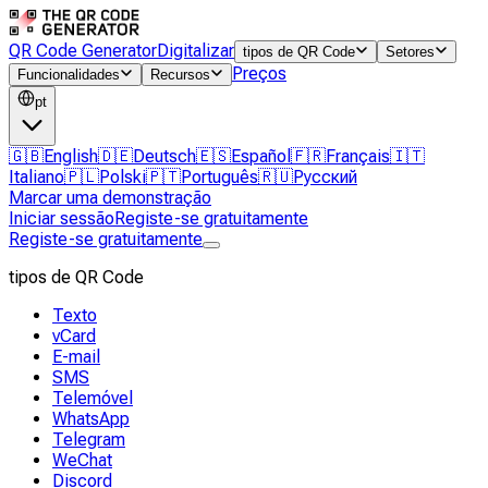
QR Code Generator
Digitalizar
tipos de QR Code
Setores
Preços
Funcionalidades
Recursos
pt
🇬🇧
English
🇩🇪
Deutsch
🇪🇸
Español
🇫🇷
Français
🇮🇹
Italiano
🇵🇱
Polski
🇵🇹
Português
🇷🇺
Русский
Marcar uma demonstração
Iniciar sessão
Registe-se gratuitamente
Registe-se gratuitamente
tipos de QR Code
Texto
vCard
E-mail
SMS
Telemóvel
WhatsApp
Telegram
WeChat
Discord