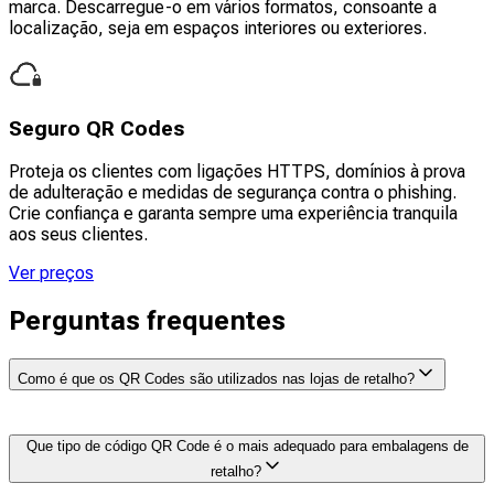
marca. Descarregue-o em vários formatos, consoante a
localização, seja em espaços interiores ou exteriores.
Seguro QR Codes
Proteja os clientes com ligações HTTPS, domínios à prova
de adulteração e medidas de segurança contra o phishing.
Crie confiança e garanta sempre uma experiência tranquila
aos seus clientes.
Ver preços
Perguntas frequentes
Como é que os QR Codes são utilizados nas lojas de retalho?
QR Codes Nas lojas de retalho, são utilizados para
Que tipo de código QR Code é o mais adequado para embalagens de
proporcionar aos clientes acesso rápido a tudo o que
retalho?
precisam, desde a fase pré-compra até ao pagamento.