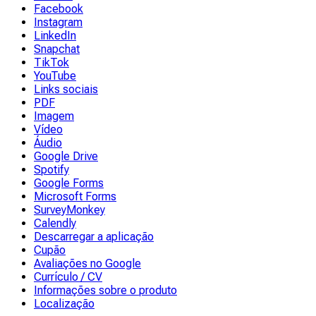
Facebook
Instagram
LinkedIn
Snapchat
TikTok
YouTube
Links sociais
PDF
Imagem
Vídeo
Áudio
Google Drive
Spotify
Google Forms
Microsoft Forms
SurveyMonkey
Calendly
Descarregar a aplicação
Cupão
Avaliações no Google
Currículo / CV
Informações sobre o produto
Localização