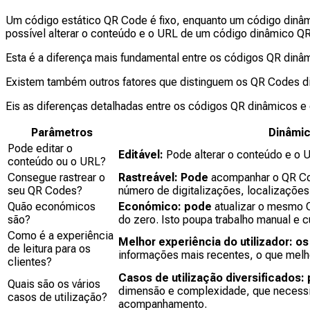
Um código estático QR Code é fixo, enquanto um código dinâmico
possível alterar o conteúdo e o URL de um código dinâmico Q
Esta é a diferença mais fundamental entre os códigos QR dinâ
Existem também outros fatores que distinguem os QR Codes di
Eis as diferenças detalhadas entre os códigos QR dinâmicos e
Parâmetros
Dinâmi
Pode editar o
Editável:
Pode alterar o conteúdo e o 
conteúdo ou o URL?
Consegue rastrear o
Rastreável: Pode
acompanhar o QR Cod
seu QR Codes?
número de digitalizações, localizações 
Quão económicos
Económico: pode
atualizar o mesmo Q
são?
do zero. Isto poupa trabalho manual e 
Como é a experiência
Melhor experiência do utilizador: os
de leitura para os
informações mais recentes, o que melho
clientes?
Casos de utilização diversificados
Quais são os vários
dimensão e complexidade, que necessi
casos de utilização?
acompanhamento.