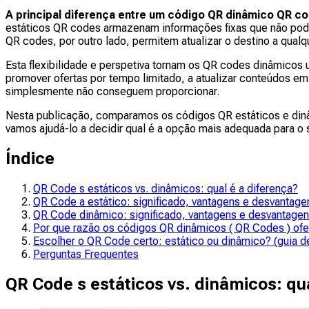
A principal diferença entre um código QR dinâmico QR c
estáticos QR codes armazenam informações fixas que não pod
QR codes, por outro lado, permitem atualizar o destino a qua
Esta flexibilidade e perspetiva tornam os QR codes dinâmicos
promover ofertas por tempo limitado, a atualizar conteúdos e
simplesmente não conseguem proporcionar.
Nesta publicação, comparamos os códigos QR estáticos e dinâ
vamos ajudá-lo a decidir qual é a opção mais adequada para o 
Índice
QR Code s estáticos vs. dinâmicos: qual é a diferença?
QR Code a estático: significado, vantagens e desvantage
QR Code dinâmico: significado, vantagens e desvantagen
Por que razão os códigos QR dinâmicos ( QR Codes ) of
Escolher o QR Code certo: estático ou dinâmico? (guia d
Perguntas Frequentes
QR Code s estáticos vs. dinâmicos: qu