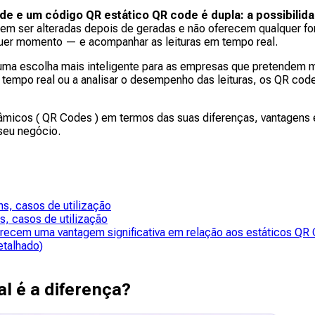
ode e um código QR estático QR code é dupla: a possibil
em ser alteradas depois de geradas e não oferecem qualquer f
lquer momento — e acompanhar as leituras em tempo real.
 uma escolha mais inteligente para as empresas que pretendem ma
m tempo real ou a analisar o desempenho das leituras, os QR co
micos ( QR Codes ) em termos das suas diferenças, vantagens 
seu negócio.
ns, casos de utilização
s, casos de utilização
erecem uma vantagem significativa em relação aos estáticos QR
etalhado)
al é a diferença?