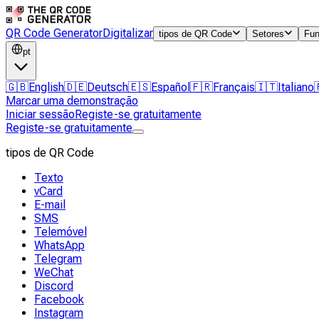
QR Code Generator
Digitalizar
tipos de QR Code
Setores
Fun
pt
🇬🇧
English
🇩🇪
Deutsch
🇪🇸
Español
🇫🇷
Français
🇮🇹
Italiano
Marcar uma demonstração
Iniciar sessão
Registe-se gratuitamente
Registe-se gratuitamente
tipos de QR Code
Texto
vCard
E-mail
SMS
Telemóvel
WhatsApp
Telegram
WeChat
Discord
Facebook
Instagram