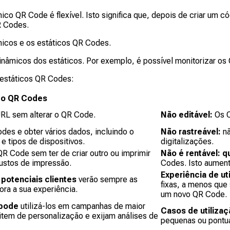
 QR Code é flexível. Isto significa que, depois de criar um cód
R Codes.
micos e os estáticos QR Codes.
nâmicos dos estáticos. Por exemplo, é possível monitorizar os
 estáticos QR Codes:
co QR Codes
URL sem alterar o QR Code.
Não editável:
Os Q
es e obter vários dados, incluindo o
Não rastreável:
n
e tipos de dispositivos.
digitalizações.
R Code sem ter de criar outro ou imprimir
Não é rentável: 
custos de impressão.
Codes. Isto aument
Experiência de ut
 potenciais clientes
verão sempre as
fixas, a menos que
ra a sua experiência.
um novo QR Code.
: pode
utilizá-los em campanhas de maior
Casos de utiliza
tem de personalização e exijam análises de
pequenas ou pontu