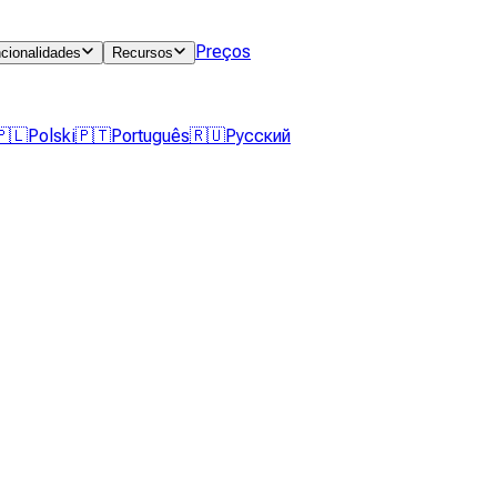
Preços
cionalidades
Recursos
🇵🇱
Polski
🇵🇹
Português
🇷🇺
Русский