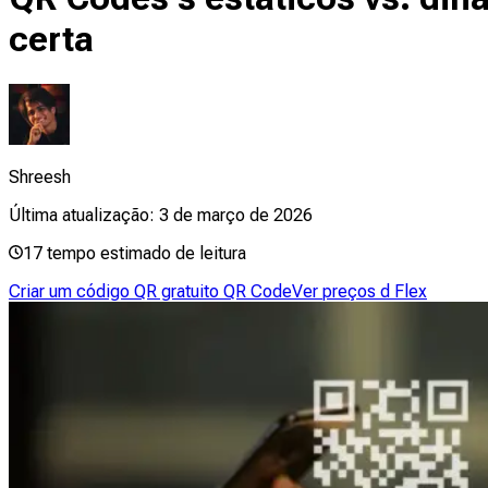
certa
Shreesh
Última atualização:
3 de março de 2026
17
tempo estimado de leitura
Criar um código QR gratuito QR Code
Ver preços d Flex