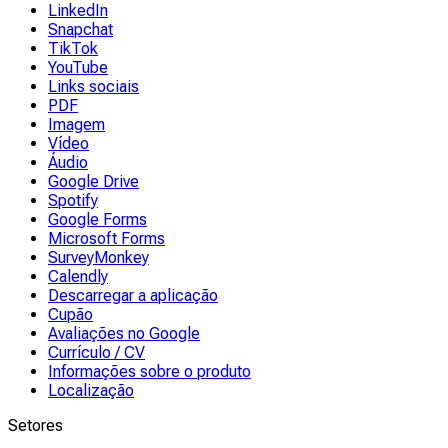
LinkedIn
Snapchat
TikTok
YouTube
Links sociais
PDF
Imagem
Vídeo
Áudio
Google Drive
Spotify
Google Forms
Microsoft Forms
SurveyMonkey
Calendly
Descarregar a aplicação
Cupão
Avaliações no Google
Currículo / CV
Informações sobre o produto
Localização
Setores