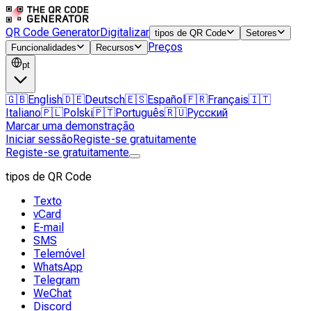
QR Code Generator
Digitalizar
tipos de QR Code
Setores
Preços
Funcionalidades
Recursos
pt
🇬🇧
English
🇩🇪
Deutsch
🇪🇸
Español
🇫🇷
Français
🇮🇹
Italiano
🇵🇱
Polski
🇵🇹
Português
🇷🇺
Русский
Marcar uma demonstração
Iniciar sessão
Registe-se gratuitamente
Registe-se gratuitamente
tipos de QR Code
Texto
vCard
E-mail
SMS
Telemóvel
WhatsApp
Telegram
WeChat
Discord