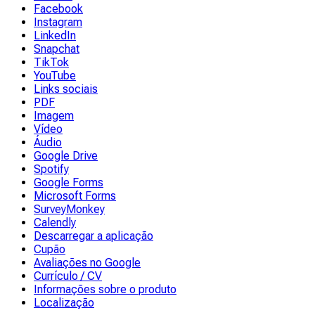
Facebook
Instagram
LinkedIn
Snapchat
TikTok
YouTube
Links sociais
PDF
Imagem
Vídeo
Áudio
Google Drive
Spotify
Google Forms
Microsoft Forms
SurveyMonkey
Calendly
Descarregar a aplicação
Cupão
Avaliações no Google
Currículo / CV
Informações sobre o produto
Localização