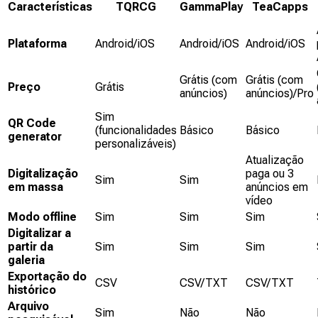
Características
TQRCG
GammaPlay
TeaCapps
Plataforma
Android/iOS
Android/iOS
Android/iOS
Grátis (com
Grátis (com
Preço
Grátis
anúncios)
anúncios)/Pro
Sim
QR Code
(funcionalidades
Básico
Básico
generator
personalizáveis)
Atualização
Digitalização
paga ou 3
Sim
Sim
em massa
anúncios em
vídeo
Modo offline
Sim
Sim
Sim
Digitalizar a
partir da
Sim
Sim
Sim
galeria
Exportação do
CSV
CSV/TXT
CSV/TXT
histórico
Arquivo
Sim
Não
Não