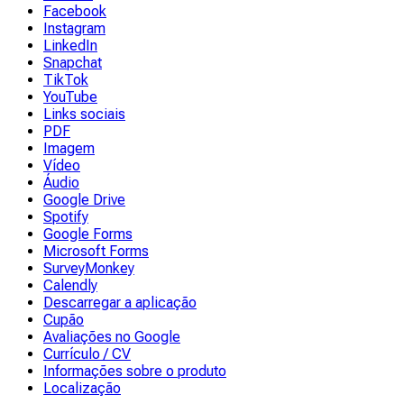
Facebook
Instagram
LinkedIn
Snapchat
TikTok
YouTube
Links sociais
PDF
Imagem
Vídeo
Áudio
Google Drive
Spotify
Google Forms
Microsoft Forms
SurveyMonkey
Calendly
Descarregar a aplicação
Cupão
Avaliações no Google
Currículo / CV
Informações sobre o produto
Localização