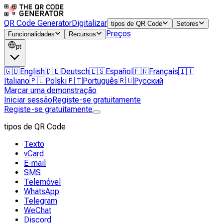
QR Code Generator
Digitalizar
tipos de QR Code
Setores
Preços
Funcionalidades
Recursos
pt
🇬🇧
English
🇩🇪
Deutsch
🇪🇸
Español
🇫🇷
Français
🇮🇹
Italiano
🇵🇱
Polski
🇵🇹
Português
🇷🇺
Русский
Marcar uma demonstração
Iniciar sessão
Registe-se gratuitamente
Registe-se gratuitamente
tipos de QR Code
Texto
vCard
E-mail
SMS
Telemóvel
WhatsApp
Telegram
WeChat
Discord