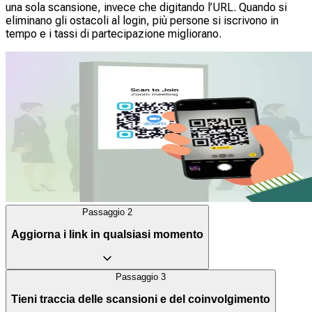
una sola scansione, invece che digitando l’URL. Quando si
eliminano gli ostacoli al login, più persone si iscrivono in
tempo e i tassi di partecipazione migliorano.
Passaggio
2
Aggiorna i link in qualsiasi momento
Passaggio
3
Utilizza l'QR Codes o dinamico per modificare il tuo link
Tieni traccia delle scansioni e del coinvolgimento
Zoom in caso di riunioni ricorrenti o serie di eventi. Aggiorna