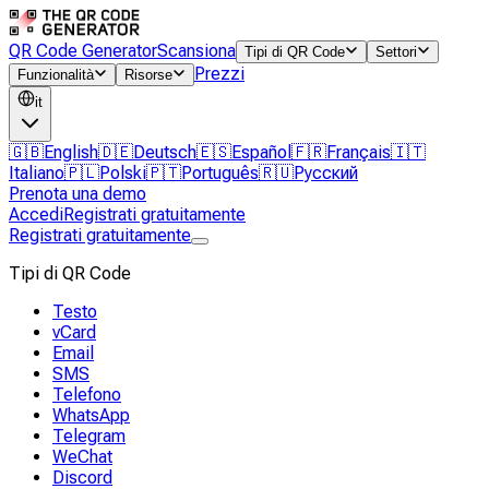
QR Code Generator
Scansiona
Tipi di QR Code
Settori
Prezzi
Funzionalità
Risorse
it
🇬🇧
English
🇩🇪
Deutsch
🇪🇸
Español
🇫🇷
Français
🇮🇹
Italiano
🇵🇱
Polski
🇵🇹
Português
🇷🇺
Русский
Prenota una demo
Accedi
Registrati gratuitamente
Registrati gratuitamente
Tipi di QR Code
Testo
vCard
Email
SMS
Telefono
WhatsApp
Telegram
WeChat
Discord