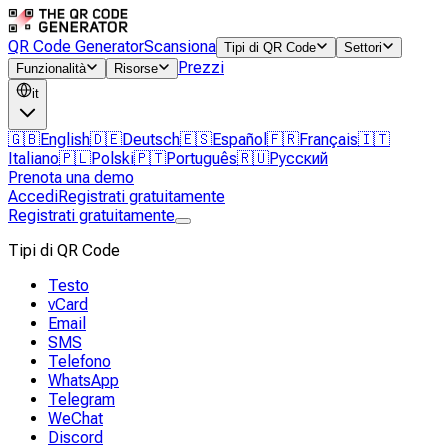
QR Code Generator
Scansiona
Tipi di QR Code
Settori
Prezzi
Funzionalità
Risorse
it
🇬🇧
English
🇩🇪
Deutsch
🇪🇸
Español
🇫🇷
Français
🇮🇹
Italiano
🇵🇱
Polski
🇵🇹
Português
🇷🇺
Русский
Prenota una demo
Accedi
Registrati gratuitamente
Registrati gratuitamente
Tipi di QR Code
Testo
vCard
Email
SMS
Telefono
WhatsApp
Telegram
WeChat
Discord