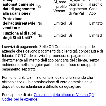
Sì, apre
automaticamente i
pagina di
il profilo
Sì
il profilo
dati di pagamento
pagamento
Cash
Venmo
alla scansione?
di PayPal
App
Protezione
dell'acquirente/del
No
Limited
Sì
Limitato
venditore
Funziona al di fuori
No
Limited
Sì
Limited
degli Stati Uniti?
I servizi di pagamento Zelle QR Codes sono ideali per le
aziende che ricevono pagamenti da clienti già conosciuti e di
fiducia. L’ QR Code a avvia la procedura di pagamento
direttamente all’interno dell’app bancaria del cliente, senza
richiedere, nella maggior parte dei casi, l’uso di un’app di
pagamento separata.
Per i clienti abituali, la clientela locale e le aziende che
offrono servizi, la combinazione di zero commissioni e
depositi quasi istantanei è difficile da eguagliare.
Per saperne di più:
Guida completa all’uso di Venmo QR
Codes per le aziende