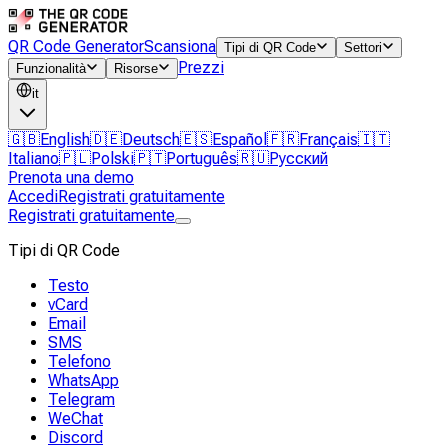
QR Code Generator
Scansiona
Tipi di QR Code
Settori
Prezzi
Funzionalità
Risorse
it
🇬🇧
English
🇩🇪
Deutsch
🇪🇸
Español
🇫🇷
Français
🇮🇹
Italiano
🇵🇱
Polski
🇵🇹
Português
🇷🇺
Русский
Prenota una demo
Accedi
Registrati gratuitamente
Registrati gratuitamente
Tipi di QR Code
Testo
vCard
Email
SMS
Telefono
WhatsApp
Telegram
WeChat
Discord