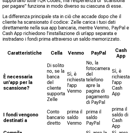
supportano tutte l'QR Codes, ma l'esperienza di "scansiona
per pagare" funziona in modo diverso su ciascuna di esse.
La differenza principale sta in ciò che accade dopo che il
cliente ha scansionato il codice: Zelle carica i tuoi dati
direttamente nella sua app bancaria, mentre Venmo, PayPal e
Cash App richiedono l’installazione di un’app separata e
instradano i fondi prima attraverso un saldo memorizzato.
Cash
Caratteristiche
Cella
Venmo
PayPal
App
No, la
Di solito
fotocamera
no, se la
Sì, è
Sì, è
del
È necessaria
banca
richiesta
richiesta
telefono
un'app per la
del
l'app
l'app
apre la
scansione?
cliente
Cash
Venmo
pagina di
supporta
App
pagamento
Zelle
di PayPal
prima il
Conto
prima il
prima il
I fondi vengono
saldo di
bancario
saldo
saldo
destinati a
Cash
diretto
Venmo
PayPal
App
Compila
Sì, apre la
Sì, apre