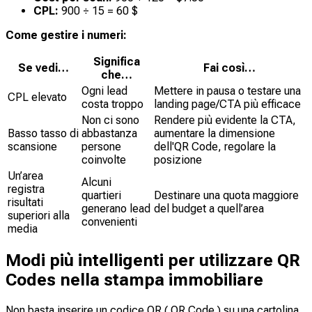
CPL:
900 ÷ 15 = 60 $
Come gestire i numeri:
Significa
Se vedi…
Fai così…
che…
Ogni lead
Mettere in pausa o testare una
CPL elevato
costa troppo
landing page/CTA più efficace
Non ci sono
Rendere più evidente la CTA,
Basso tasso di
abbastanza
aumentare la dimensione
scansione
persone
dell'QR Code, regolare la
coinvolte
posizione
Un’area
Alcuni
registra
quartieri
Destinare una quota maggiore
risultati
generano lead
del budget a quell’area
superiori alla
convenienti
media
Modi più intelligenti per utilizzare QR
Codes nella stampa immobiliare
Non basta inserire un codice QR ( QR Code ) su una cartolina