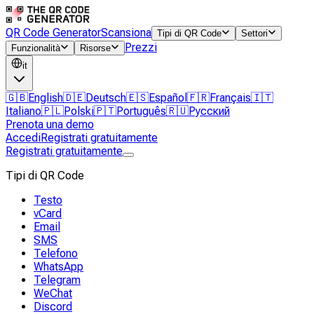
QR Code Generator
Scansiona
Tipi di QR Code
Settori
Prezzi
Funzionalità
Risorse
it
🇬🇧
English
🇩🇪
Deutsch
🇪🇸
Español
🇫🇷
Français
🇮🇹
Italiano
🇵🇱
Polski
🇵🇹
Português
🇷🇺
Русский
Prenota una demo
Accedi
Registrati gratuitamente
Registrati gratuitamente
Tipi di QR Code
Testo
vCard
Email
SMS
Telefono
WhatsApp
Telegram
WeChat
Discord