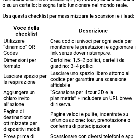
o su un cartello; bisogna farlo funzionare nel mondo reale.
Usa questa checklist per massimizzare le scansioni e i lead:
Voce della
Descrizione
checklist
Utilizzare
Crea codici univoci per ogni sede per
"dinamico" QR
monitorare le prestazioni e aggiornare i
Codes
link senza dover ristampare.
Dimensioni per
Cartoline: 1,5–2 pollici, cartelli da
formato
giardino: 3–4 pollici
Lasciare uno spazio libero attorno al
Lasciare spazio per
codice per garantire una scansione
la respirazione
affidabile.
Aggiungere un
“Scansiona per il tour 3D e la
chiaro invito
planimetria” + includere un URL breve
all’azione
di riserva.
Pagine di
Pagine veloci e pulite, incentrate su
destinazione
un'unica azione: tour, prenotazione o
ottimizzate per
conferma di partecipazione.
dispositivi mobili
Prova prima di
Scansionare con diversi telefoni e app