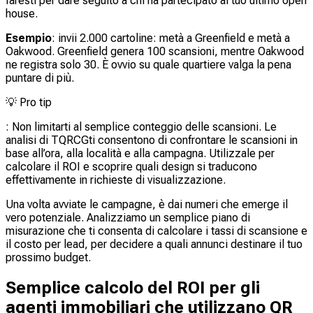
faresti per dare seguito a chi ha partecipato al tuo ultimo open
house.
Esempio
: invii 2.000 cartoline: metà a Greenfield e metà a
Oakwood. Greenfield genera 100 scansioni, mentre Oakwood
ne registra solo 30. È ovvio su quale quartiere valga la pena
puntare di più.
💡
Pro tip
: Non limitarti al semplice conteggio delle scansioni. Le
analisi di TQRCGti consentono di confrontare le scansioni in
base all’ora, alla località e alla campagna. Utilizzale per
calcolare il ROI e scoprire quali design si traducono
effettivamente in richieste di visualizzazione.
Una volta avviate le campagne, è dai numeri che emerge il
vero potenziale. Analizziamo un semplice piano di
misurazione che ti consenta di calcolare i tassi di scansione e
il costo per lead, per decidere a quali annunci destinare il tuo
prossimo budget.
Semplice calcolo del ROI per gli
agenti immobiliari che utilizzano QR