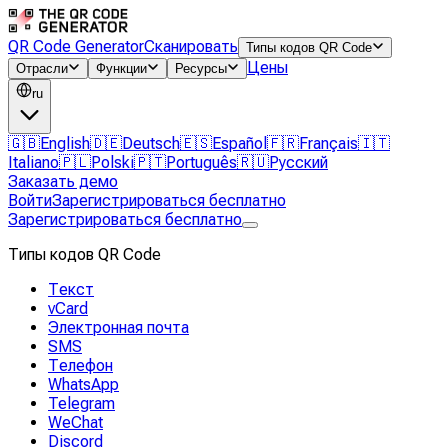
QR Code Generator
Сканировать
Типы кодов QR Code
Цены
Отрасли
Функции
Ресурсы
ru
🇬🇧
English
🇩🇪
Deutsch
🇪🇸
Español
🇫🇷
Français
🇮🇹
Italiano
🇵🇱
Polski
🇵🇹
Português
🇷🇺
Русский
Заказать демо
Войти
Зарегистрироваться бесплатно
Зарегистрироваться бесплатно
Типы кодов QR Code
Текст
vCard
Электронная почта
SMS
Телефон
WhatsApp
Telegram
WeChat
Discord