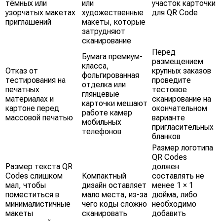
тёмных или
или
участок карточки
узорчатых макетах
художественные
для QR Code
приглашений
макеты, которые
затрудняют
сканирование
Перед
Бумага премиум-
размещением
класса,
Отказ от
крупных заказов
фольгированная
тестирования на
проведите
отделка или
печатных
тестовое
глянцевые
материалах и
сканирование на
карточки мешают
картоне перед
окончательном
работе камер
массовой печатью
варианте
мобильных
пригласительных
телефонов
бланков
Размер логотипа
QR Codes
Размер текста QR
должен
Codes слишком
Компактный
составлять не
мал, чтобы
дизайн оставляет
менее 1 × 1
поместиться в
мало места, из-за
дюйма, либо
минималистичные
чего коды сложно
необходимо
макеты
сканировать
добавить