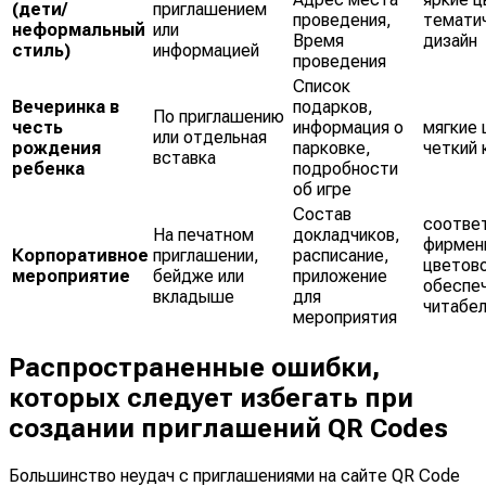
(дети/
приглашением
проведения,
темати
неформальный
или
Время
дизайн
стиль)
информацией
проведения
Список
Вечеринка в
подарков,
По приглашению
честь
информация о
мягкие 
или отдельная
рождения
парковке,
четкий 
вставка
ребенка
подробности
об игре
Состав
соотве
На печатном
докладчиков,
фирмен
Корпоративное
приглашении,
расписание,
цветово
мероприятие
бейдже или
приложение
обеспе
вкладыше
для
читабе
мероприятия
Распространенные ошибки,
которых следует избегать при
создании приглашений QR Codes
Большинство неудач с приглашениями на сайте QR Code