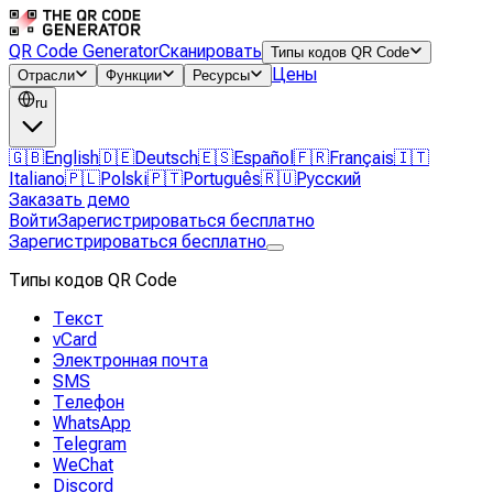
QR Code Generator
Сканировать
Типы кодов QR Code
Цены
Отрасли
Функции
Ресурсы
ru
🇬🇧
English
🇩🇪
Deutsch
🇪🇸
Español
🇫🇷
Français
🇮🇹
Italiano
🇵🇱
Polski
🇵🇹
Português
🇷🇺
Русский
Заказать демо
Войти
Зарегистрироваться бесплатно
Зарегистрироваться бесплатно
Типы кодов QR Code
Текст
vCard
Электронная почта
SMS
Телефон
WhatsApp
Telegram
WeChat
Discord