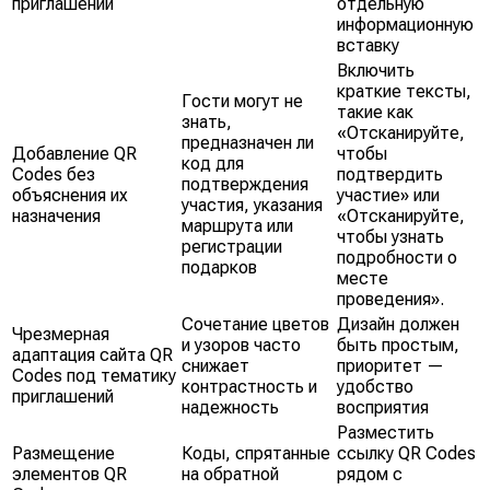
приглашений
отдельную
информационную
вставку
Включить
краткие тексты,
Гости могут не
такие как
знать,
«Отсканируйте,
предназначен ли
Добавление QR
чтобы
код для
Codes без
подтвердить
подтверждения
объяснения их
участие» или
участия, указания
назначения
«Отсканируйте,
маршрута или
чтобы узнать
регистрации
подробности о
подарков
месте
проведения».
Сочетание цветов
Дизайн должен
Чрезмерная
и узоров часто
быть простым,
адаптация сайта QR
снижает
приоритет —
Codes под тематику
контрастность и
удобство
приглашений
надежность
восприятия
Разместить
Размещение
Коды, спрятанные
ссылку QR Codes
элементов QR
на обратной
рядом с