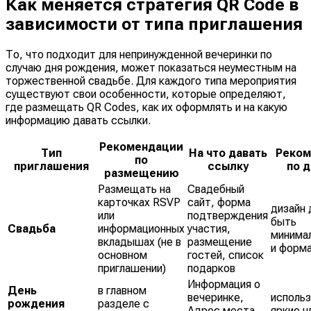
Как меняется стратегия QR Code в
зависимости от типа приглашения
То, что подходит для непринужденной вечеринки по
случаю дня рождения, может показаться неуместным на
торжественной свадьбе. Для каждого типа мероприятия
существуют свои особенности, которые определяют,
где размещать QR Codes, как их оформлять и на какую
информацию давать ссылки.
Рекомендации
Тип
На что давать
Реком
по
приглашения
ссылку
по 
размещению
Размещать на
Свадебный
карточках RSVP
сайт, форма
дизайн
или
подтверждения
быть
Свадьба
информационных
участия,
минима
вкладышах (не в
размещение
и форм
основном
гостей, список
приглашении)
подарков
Информация о
День
в главном
вечеринке,
исполь
рождения
разделе с
Адрес места
яркие ц