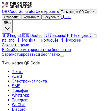
QR Code Generator
Сканировать
Типы кодов QR Code
Цены
Отрасли
Функции
Ресурсы
ru
🇬🇧
English
🇩🇪
Deutsch
🇪🇸
Español
🇫🇷
Français
🇮🇹
Italiano
🇵🇱
Polski
🇵🇹
Português
🇷🇺
Русский
Заказать демо
Войти
Зарегистрироваться бесплатно
Зарегистрироваться бесплатно
Типы кодов QR Code
Текст
vCard
Электронная почта
SMS
Телефон
WhatsApp
Telegram
WeChat
Discord