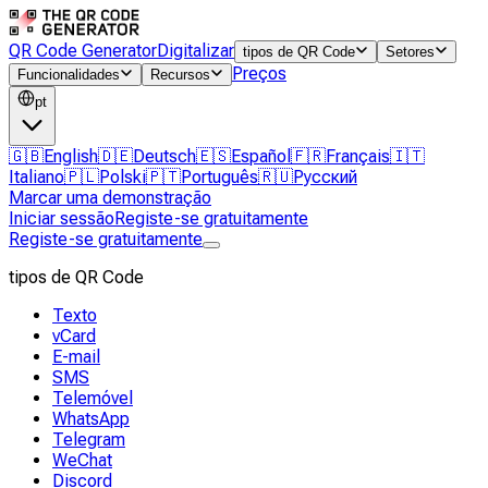
QR Code Generator
Digitalizar
tipos de QR Code
Setores
Preços
Funcionalidades
Recursos
pt
🇬🇧
English
🇩🇪
Deutsch
🇪🇸
Español
🇫🇷
Français
🇮🇹
Italiano
🇵🇱
Polski
🇵🇹
Português
🇷🇺
Русский
Marcar uma demonstração
Iniciar sessão
Registe-se gratuitamente
Registe-se gratuitamente
tipos de QR Code
Texto
vCard
E-mail
SMS
Telemóvel
WhatsApp
Telegram
WeChat
Discord