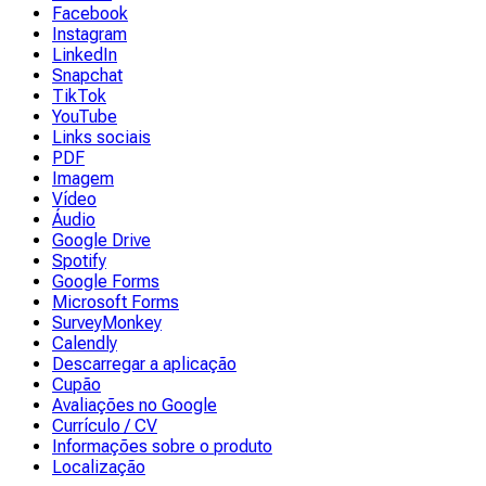
Facebook
Instagram
LinkedIn
Snapchat
TikTok
YouTube
Links sociais
PDF
Imagem
Vídeo
Áudio
Google Drive
Spotify
Google Forms
Microsoft Forms
SurveyMonkey
Calendly
Descarregar a aplicação
Cupão
Avaliações no Google
Currículo / CV
Informações sobre o produto
Localização