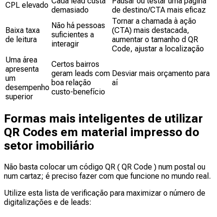
Cada lead custa
Pausar ou testar uma página
CPL elevado
demasiado
de destino/CTA mais eficaz
Tornar a chamada à ação
Não há pessoas
Baixa taxa
(CTA) mais destacada,
suficientes a
de leitura
aumentar o tamanho d QR
interagir
Code, ajustar a localização
Uma área
Certos bairros
apresenta
geram leads com
Desviar mais orçamento para
um
boa relação
aí
desempenho
custo-benefício
superior
Formas mais inteligentes de utilizar
QR Codes em material impresso do
setor imobiliário
Não basta colocar um código QR ( QR Code ) num postal ou
num cartaz; é preciso fazer com que funcione no mundo real.
Utilize esta lista de verificação para maximizar o número de
digitalizações e de leads: