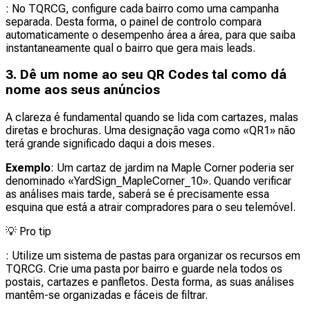
: No TQRCG, configure cada bairro como uma campanha
separada. Desta forma, o painel de controlo compara
automaticamente o desempenho área a área, para que saiba
instantaneamente qual o bairro que gera mais leads.
3. Dê um nome ao seu QR Codes tal como dá
nome aos seus anúncios
A clareza é fundamental quando se lida com cartazes, malas
diretas e brochuras. Uma designação vaga como «QR1» não
terá grande significado daqui a dois meses.
Exemplo
: Um cartaz de jardim na Maple Corner poderia ser
denominado «YardSign_MapleCorner_10». Quando verificar
as análises mais tarde, saberá se é precisamente essa
esquina que está a atrair compradores para o seu telemóvel.
💡
Pro tip
: Utilize um sistema de pastas para organizar os recursos em
TQRCG. Crie uma pasta por bairro e guarde nela todos os
postais, cartazes e panfletos. Desta forma, as suas análises
mantêm-se organizadas e fáceis de filtrar.