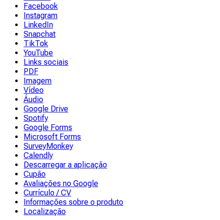
Facebook
Instagram
LinkedIn
Snapchat
TikTok
YouTube
Links sociais
PDF
Imagem
Vídeo
Áudio
Google Drive
Spotify
Google Forms
Microsoft Forms
SurveyMonkey
Calendly
Descarregar a aplicação
Cupão
Avaliações no Google
Currículo / CV
Informações sobre o produto
Localização