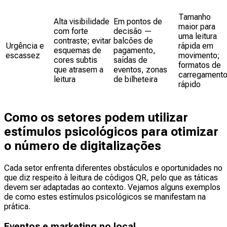
Tamanho
Alta visibilidade
Em pontos de
maior para
com forte
decisão —
uma leitura
contraste; evitar
balcões de
Urgência e
rápida em
esquemas de
pagamento,
escassez
movimento;
cores subtis
saídas de
formatos de
que atrasem a
eventos, zonas
carregament
leitura
de bilheteira
rápido
Como os setores podem utilizar
estímulos psicológicos para otimizar
o número de digitalizações
Cada setor enfrenta diferentes obstáculos e oportunidades no
que diz respeito à leitura de códigos QR, pelo que as táticas
devem ser adaptadas ao contexto. Vejamos alguns exemplos
de como estes estímulos psicológicos se manifestam na
prática.
Eventos e marketing no local