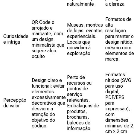
naturalmente
a clareza
Formatos de
QR Code o
Museus, montras
alta
arrojado e
de lojas, eventos
resolução
marcante, com
Curiosidade
experienciais.
para manter o
um design
e intriga
Locais que
design nítido,
minimalista que
convidam à
mesmo com
sugere algo
exploração
elementos de
oculto
marca
Formatos
Perto de
Design claro e
nítidos (SVG
recursos ou
funcional; evitar
para uso
pontos de
elementos
digital,
serviço
excessivamente
PDF/EPS
Percepção
relevantes.
decorativos que
para
de valor
Embalagens de
desviem a
impressão),
produtos,
atenção do
com
brochuras,
objetivo do
dimensões
balcões de
código
mínimas de 2
informação
cm × 2 cm