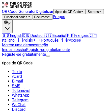
QR Code Generator
Digitalizar
tipos de QR Code
Setores
Preços
Funcionalidades
Recursos
pt
🇬🇧
English
🇩🇪
Deutsch
🇪🇸
Español
🇫🇷
Français
🇮🇹
Italiano
🇵🇱
Polski
🇵🇹
Português
🇷🇺
Русский
Marcar uma demonstração
Iniciar sessão
Registe-se gratuitamente
Registe-se gratuitamente
tipos de QR Code
Texto
vCard
E-mail
SMS
Telemóvel
WhatsApp
Telegram
WeChat
Discord