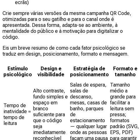
ecrãs)
Crie sempre várias versões da mesma campanha QR Code,
otimizadas para o seu gatilho e para o canal onde é
apresentada. Dessa forma, adapta-se ao ambiente, à
mentalidade do público e à motivação para digitalizar o
código.
Eis um breve resumo de como cada fator psicológico se
traduz em design, posicionamento, formato e mensagem.
Estímulo
Design e
Estratégia de
Formato e
psicológico
visibilidade
posicionamento
tamanho
Salas de espera,
Tamanho
Alto contraste,
salas de
médio a
fundo simples e
descanso,
grande para
espaço em
mesas, casas de
facilitar a
Tempo de
branco
banho, parques
leitura sem
inatividade =
suficiente para
de
pressa;
tempo de
que o código
estacionamento
formatos
leitura
seja
— qualquer lugar
padrão (SVG,
imediatamente
onde as pessoas
EPS, PDF)
reconhecível
façam uma pausa
para garantir