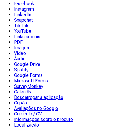
Facebook
Instagram
LinkedIn
Snapchat
TikTok
YouTube
Links sociais
PDF
Imagem
Vídeo
Áudio
Google Drive
Spotify
Google Forms
Microsoft Forms
SurveyMonkey
Calendly
Descarregar a aplicação
Cupão
Avaliações no Google
Currículo / CV
Informações sobre o produto
Localização