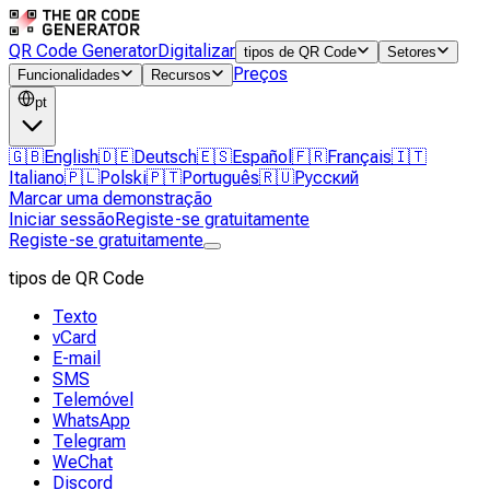
QR Code Generator
Digitalizar
tipos de QR Code
Setores
Preços
Funcionalidades
Recursos
pt
🇬🇧
English
🇩🇪
Deutsch
🇪🇸
Español
🇫🇷
Français
🇮🇹
Italiano
🇵🇱
Polski
🇵🇹
Português
🇷🇺
Русский
Marcar uma demonstração
Iniciar sessão
Registe-se gratuitamente
Registe-se gratuitamente
tipos de QR Code
Texto
vCard
E-mail
SMS
Telemóvel
WhatsApp
Telegram
WeChat
Discord