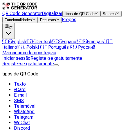
QR Code Generator
Digitalizar
tipos de QR Code
Setores
Preços
Funcionalidades
Recursos
pt
🇬🇧
English
🇩🇪
Deutsch
🇪🇸
Español
🇫🇷
Français
🇮🇹
Italiano
🇵🇱
Polski
🇵🇹
Português
🇷🇺
Русский
Marcar uma demonstração
Iniciar sessão
Registe-se gratuitamente
Registe-se gratuitamente
tipos de QR Code
Texto
vCard
E-mail
SMS
Telemóvel
WhatsApp
Telegram
WeChat
Discord