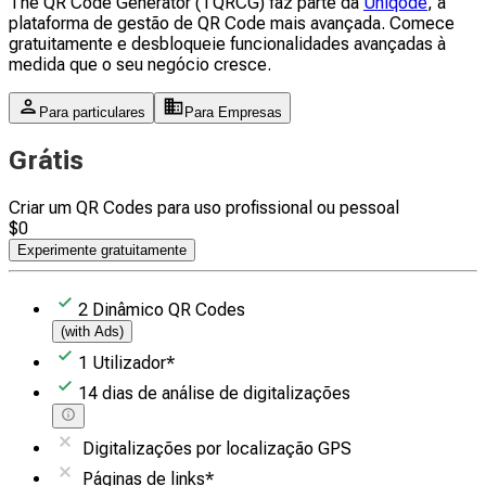
The QR Code Generator (TQRCG) faz parte da
Uniqode
, a
plataforma de gestão de QR Code mais avançada. Comece
gratuitamente e desbloqueie funcionalidades avançadas à
medida que o seu negócio cresce.
Para particulares
Para Empresas
Grátis
Criar um QR Codes para uso profissional ou pessoal
$
0
Experimente gratuitamente
2
Dinâmico QR Codes
(with Ads)
1
Utilizador
*
14
dias
de análise de digitalizações
Digitalizações por localização GPS
Páginas de links
*