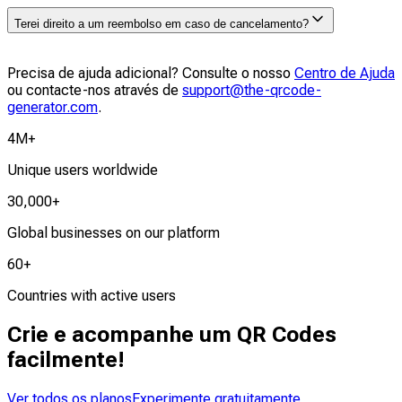
qrcode-generator.com e eles irão ajudá-lo com a
Pode aceder à página «A minha conta» e clicar em
mudança.
Terei direito a um reembolso em caso de cancelamento?
«Cancelar subscrição» para cancelar a sua subscrição
do plano QR Code.
Precisa de ajuda adicional? Consulte o nosso
Após o cancelamento, o seu próximo ciclo de faturação
Centro de Ajuda
ou contacte-nos através de
será cancelado. No entanto, tenha em atenção que não
support@the-qrcode-
generator.com
efetuamos reembolsos relativos ao ciclo de faturação
.
atual. Continuará a ter acesso total à sua conta até ao
4M+
final do período de faturação atual.
Unique users worldwide
30,000+
Global businesses on our platform
60+
Countries with active users
Crie e acompanhe um QR Codes
facilmente!
Ver todos os planos
Experimente gratuitamente