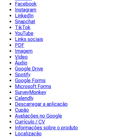
Facebook
Instagram
LinkedIn
Snapchat
TikTok
YouTube
Links sociais
PDF
Imagem
Vídeo
Áudio
Google Drive
Spotify
Google Forms
Microsoft Forms
SurveyMonkey
Calendly
Descarregar a aplicação
Cupão
Avaliações no Google
Currículo / CV
Informações sobre o produto
Localização