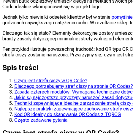
Pewien butik odzieżowy umieścił kiedyś na metkach swoich pro
Code idealnie wkomponował się w projekt logo.
Jednak tylko niewielki odsetek klientów był w stanie
pomyślni
godzinach największego natężenia ruchu. W rezultacie sklep t
Dlaczego tak się stało? Elementy dekoracyjne zostały umieszc
branży zasady dotyczącej minimalnej strefy wolnej od element
Ten przykład ilustruje powszechną trudność: kod QR typu QR 
strefa ciszy zostanie naruszona. Przyjrzyjmy się, czym jest st
Spis treści
Czym jest strefa ciszy w QR Code?
Dlaczego potrzebujemy stref ciszy na stronie QR Codes?
Zasada czterech modułów: Wymagania techniczne dotyc
Jakie są najczęstsze przyczyny naruszeń zasad dotyczą
Techniki zapewniające idealne zarządzanie strefą ciszy (
Najlepsze praktyki zapewniające zachowanie strefy cis
Kod QR idealny do skanowania QR Codes z TQRCG
Często zadawane pytania
Czym jest strefa ciszy w QR Code?