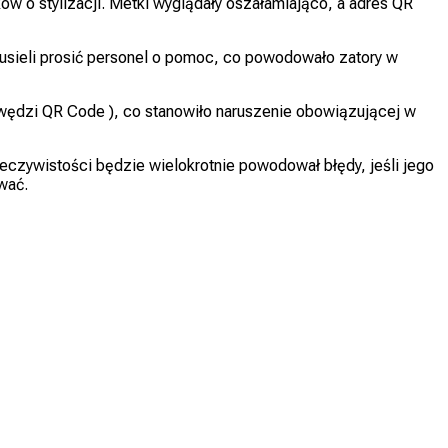
w o stylizacji. Metki wyglądały oszałamiająco, a adres QR
 musieli prosić personel o pomoc, co powodowało zatory w
awędzi QR Code ), co stanowiło naruszenie obowiązującej w
czywistości będzie wielokrotnie powodował błędy, jeśli jego
wać.