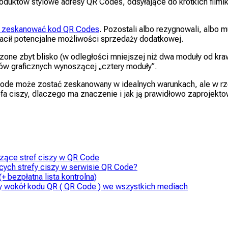
duktów stylowe adresy QR Codes, odsyłające do krótkich filmikó
e zeskanować kod QR Codes
. Pozostali albo rezygnowali, albo
racił potencjalne możliwości sprzedaży dodatkowej.
zone zbyt blisko (w odległości mniejszej niż dwa moduły od kr
ów graficznych wynoszącej „cztery moduły”.
Code może zostać zeskanowany w idealnych warunkach, ale w rze
refa ciszy, dlaczego ma znaczenie i jak ją prawidłowo zaprojekto
zące stref ciszy w QR Code
cych strefy ciszy w serwisie QR Code?
+ bezpłatna lista kontrolna)
zy wokół kodu QR ( QR Code ) we wszystkich mediach