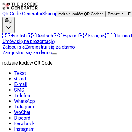
QR Code Generator
Skanuj
rodzaje kodów QR Code
Branże
F
pl
🇬🇧
English
🇩🇪
Deutsch
🇪🇸
Español
🇫🇷
Français
🇮🇹
Italiano
Umów się na prezentację
Zaloguj się
Zarejestruj się za darmo
Zarejestruj się za darmo
rodzaje kodów QR Code
Tekst
vCard
E-mail
SMS
Telefon
WhatsApp
Telegram
WeChat
Discord
Facebook
Instagram