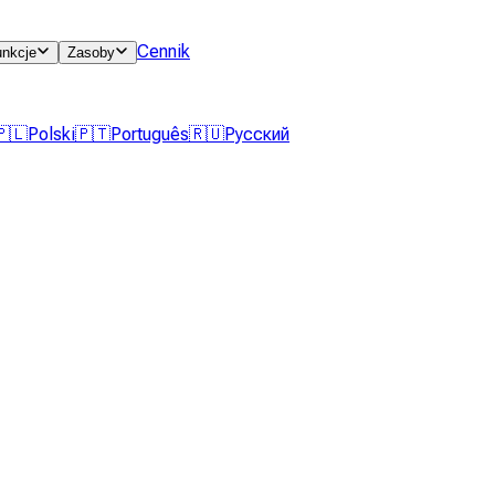
Cennik
unkcje
Zasoby
🇵🇱
Polski
🇵🇹
Português
🇷🇺
Русский