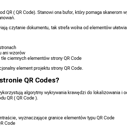
od QR ( QR Code). Stanowi ona bufor, który pomaga skanerom wyk
kanowań.
twiają czytanie dokumentu, tak strefa wolna od elementów ułatwi
stronach
tu ani wzorów
na tle ciemnych elementów strony QR Code
kcjonalny element projektu strony QR Code.
 stronie QR Codes?
ykorzystują algorytmy wykrywania krawędzi do lokalizowania i 
du QR ( QR Code ).
ontraście, wyznaczające granice elementów typu QR Code
 QR Code