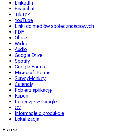
LinkedIn
Snapchat
TikTok
YouTube
Linki do mediów społecznościowych
PDF
Obraz
Wideo
Audio
Google Drive
Spotify
Google Forms
Microsoft Forms
SurveyMonkey
Calendly
Pobierz aplikację
Kupon
Recenzje w Google
CV
Informacje o produkcie
Lokalizacja
Branże