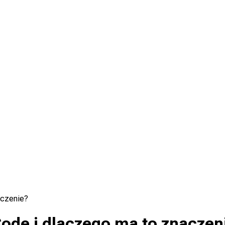
aczenie?
Code i dlaczego ma to znaczen