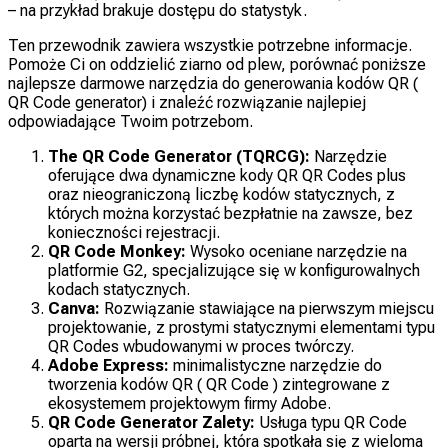
– na przykład brakuje dostępu do statystyk.
Ten przewodnik zawiera wszystkie potrzebne informacje.
Pomoże Ci on oddzielić ziarno od plew, porównać poniższe
najlepsze darmowe narzędzia do generowania kodów QR (
QR Code generator) i znaleźć rozwiązanie najlepiej
odpowiadające Twoim potrzebom.
The QR Code Generator (TQRCG):
Narzędzie
oferujące dwa dynamiczne kody QR QR Codes plus
oraz nieograniczoną liczbę kodów statycznych, z
których można korzystać bezpłatnie na zawsze, bez
konieczności rejestracji.
QR Code Monkey:
Wysoko oceniane narzędzie na
platformie G2, specjalizujące się w konfigurowalnych
kodach statycznych.
Canva:
Rozwiązanie stawiające na pierwszym miejscu
projektowanie, z prostymi statycznymi elementami typu
QR Codes wbudowanymi w proces twórczy.
Adobe Express:
minimalistyczne narzędzie do
tworzenia kodów QR ( QR Code ) zintegrowane z
ekosystemem projektowym firmy Adobe.
QR Code Generator Zalety:
Usługa typu QR Code
oparta na wersji próbnej, która spotkała się z wieloma