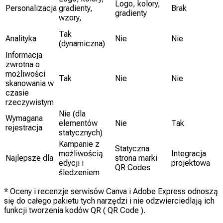
Logo, kolory,
Personalizacja
gradienty,
Brak
gradienty
wzory,
Tak
Analityka
Nie
Nie
(dynamiczna)
Informacja
zwrotna o
możliwości
Tak
Nie
Nie
skanowania w
czasie
rzeczywistym
Nie (dla
Wymagana
elementów
Nie
Tak
rejestracja
statycznych)
Kampanie z
Statyczna
możliwością
Integracja
Najlepsze dla
strona marki
edycji i
projektowa
QR Codes
śledzeniem
* Oceny i recenzje serwisów Canva i Adobe Express odnoszą
się do całego pakietu tych narzędzi i nie odzwierciedlają ich
funkcji tworzenia kodów QR ( QR Code ).