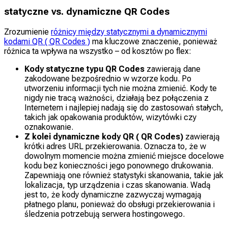
statyczne vs. dynamiczne QR Codes
Zrozumienie
różnicy między statycznymi a dynamicznymi
kodami QR ( QR Codes )
ma kluczowe znaczenie, ponieważ
różnica ta wpływa na wszystko – od kosztów po flex:
Kody statyczne typu QR Codes
zawierają dane
zakodowane bezpośrednio w wzorze kodu. Po
utworzeniu informacji tych nie można zmienić. Kody te
nigdy nie tracą ważności, działają bez połączenia z
Internetem i najlepiej nadają się do zastosowań stałych,
takich jak opakowania produktów, wizytówki czy
oznakowanie.
Z kolei dynamiczne kody QR ( QR Codes)
zawierają
krótki adres URL przekierowania. Oznacza to, że w
dowolnym momencie można zmienić miejsce docelowe
kodu bez konieczności jego ponownego drukowania.
Zapewniają one również statystyki skanowania, takie jak
lokalizacja, typ urządzenia i czas skanowania. Wadą
jest to, że kody dynamiczne zazwyczaj wymagają
płatnego planu, ponieważ do obsługi przekierowania i
śledzenia potrzebują serwera hostingowego.