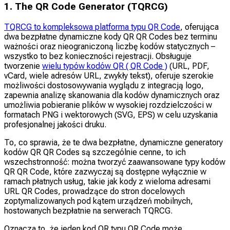
1. The QR Code Generator (TQRCG)
TQRCG to kompleksowa platforma typu QR Code
, oferująca
dwa bezpłatne dynamiczne kody QR QR Codes bez terminu
ważności oraz nieograniczoną liczbę kodów statycznych –
wszystko to bez konieczności rejestracji. Obsługuje
tworzenie
wielu typów kodów QR ( QR Code )
(URL, PDF,
vCard, wiele adresów URL, zwykły tekst), oferuje szerokie
możliwości dostosowywania wyglądu z integracją logo,
zapewnia analizę skanowania dla kodów dynamicznych oraz
umożliwia pobieranie plików w wysokiej rozdzielczości w
formatach PNG i wektorowych (SVG, EPS) w celu uzyskania
profesjonalnej jakości druku.
To, co sprawia, że te dwa bezpłatne, dynamiczne generatory
kodów QR QR Codes są szczególnie cenne, to ich
wszechstronność: można tworzyć zaawansowane typy kodów
QR QR Code, które zazwyczaj są dostępne wyłącznie w
ramach płatnych usług, takie jak kody z wieloma adresami
URL QR Codes, prowadzące do stron docelowych
zoptymalizowanych pod kątem urządzeń mobilnych,
hostowanych bezpłatnie na serwerach TQRCG.
Oznacza to, że jeden kod QR typu QR Code może