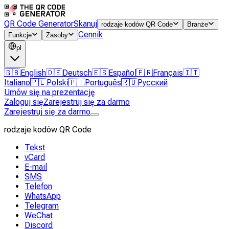
QR Code Generator
Skanuj
rodzaje kodów QR Code
Branże
Cennik
Funkcje
Zasoby
pl
🇬🇧
English
🇩🇪
Deutsch
🇪🇸
Español
🇫🇷
Français
🇮🇹
Italiano
🇵🇱
Polski
🇵🇹
Português
🇷🇺
Русский
Umów się na prezentację
Zaloguj się
Zarejestruj się za darmo
Zarejestruj się za darmo
rodzaje kodów QR Code
Tekst
vCard
E-mail
SMS
Telefon
WhatsApp
Telegram
WeChat
Discord