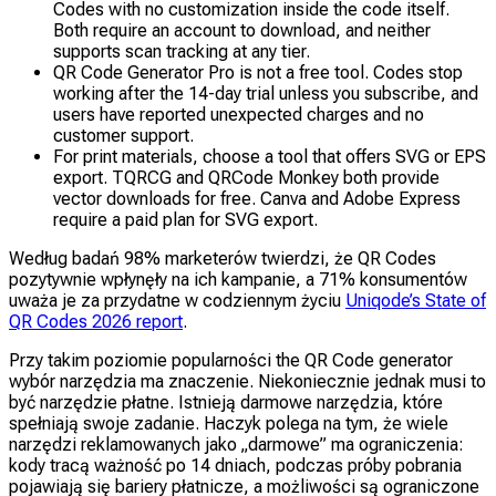
Codes with no customization inside the code itself.
Both require an account to download, and neither
supports scan tracking at any tier.
QR Code Generator Pro is not a free tool. Codes stop
working after the 14-day trial unless you subscribe, and
users have reported unexpected charges and no
customer support.
For print materials, choose a tool that offers SVG or EPS
export. TQRCG and QRCode Monkey both provide
vector downloads for free. Canva and Adobe Express
require a paid plan for SVG export.
Według badań 98% marketerów twierdzi, że QR Codes
pozytywnie wpłynęły na ich kampanie, a 71% konsumentów
uważa je za przydatne w codziennym życiu
Uniqode’s State of
QR Codes 2026 report
.
Przy takim poziomie popularności the QR Code generator
wybór narzędzia ma znaczenie. Niekoniecznie jednak musi to
być narzędzie płatne. Istnieją darmowe narzędzia, które
spełniają swoje zadanie. Haczyk polega na tym, że wiele
narzędzi reklamowanych jako „darmowe” ma ograniczenia:
kody tracą ważność po 14 dniach, podczas próby pobrania
pojawiają się bariery płatnicze, a możliwości są ograniczone