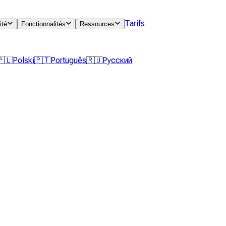
Tarifs
ité
Fonctionnalités
Ressources
🇵🇱
Polski
🇵🇹
Português
🇷🇺
Русский