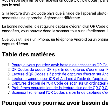
Vous est-il déjà arrivé de recevoir un code QR ( QR Code ) pa
pas le seul.
Si la lecture d’un QR Code physique à l’aide de l’appareil photo
nécessite une approche légèrement différente.
La bonne nouvelle, c'est qu'une capture d'écran d'un QR Code 
encodées, vous pouvez donc la scanner tout aussi facilement. I
Que vous utilisiez un iPhone, un téléphone Android ou un ordi
capture d'écran.
Table des matières
Pourquoi vous pourriez avoir besoin de scanner un QR Cod
QR Codes de codes QR à partir de captures d'écran sur 
Lecture d'QR Codes s à partir de captures d'écran sur An
Lecture avancée pour iOS et Android à l'aide de l'applic
Captures d'écran de l'QR Code de scan sur un ordinateur 
Problèmes courants lors de la lecture d'un code QR QR Co
Scannez facilement l'QR Codes s à partir de captures d'é
Pourquoi vous pourriez avoir besoin d