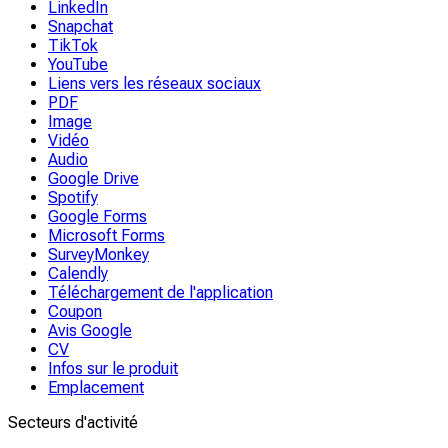
LinkedIn
Snapchat
TikTok
YouTube
Liens vers les réseaux sociaux
PDF
Image
Vidéo
Audio
Google Drive
Spotify
Google Forms
Microsoft Forms
SurveyMonkey
Calendly
Téléchargement de l'application
Coupon
Avis Google
CV
Infos sur le produit
Emplacement
Secteurs d'activité