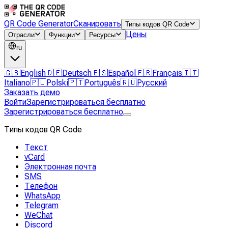
QR Code Generator
Сканировать
Типы кодов QR Code
Цены
Отрасли
Функции
Ресурсы
ru
🇬🇧
English
🇩🇪
Deutsch
🇪🇸
Español
🇫🇷
Français
🇮🇹
Italiano
🇵🇱
Polski
🇵🇹
Português
🇷🇺
Русский
Заказать демо
Войти
Зарегистрироваться бесплатно
Зарегистрироваться бесплатно
Типы кодов QR Code
Текст
vCard
Электронная почта
SMS
Телефон
WhatsApp
Telegram
WeChat
Discord