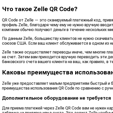
Что такое Zelle QR Code?
QR Code от Zelle — это сканируемый платежный код, привя
профиль Zelle, благодаря чему ему не нужно вручную ввод
компании обычно получают деньги в течение нескольких ми
По данным Zelle, большинству клиентов не нужно скачиват
союзов США. Если ваш клиент обслуживается в одном из них
Zelle также осуществляет переводы иначе, чем многие пл
на счет. Затем вам приходится вручную переводить эти ден
банковского счета вашего клиента на ваш, как правило, в 
Каковы преимущества использовани
Zelle уже предоставляет малым предприятиям быстрый и 
преимущества использования QR Code по сравнению с руч
Дополнительное оборудование не требуется
Для приема платежей через Zelle QR Code вам не нужен к
табличке на прилавке или в счете. Это делает Zelle удоб