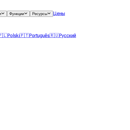
Цены
и
Функции
Ресурсы
🇵🇱
Polski
🇵🇹
Português
🇷🇺
Русский