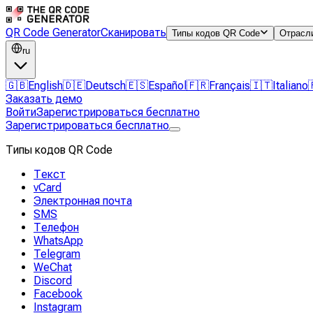
QR Code Generator
Сканировать
Типы кодов QR Code
Отрасл
ru
🇬🇧
English
🇩🇪
Deutsch
🇪🇸
Español
🇫🇷
Français
🇮🇹
Italiano
Заказать демо
Войти
Зарегистрироваться бесплатно
Зарегистрироваться бесплатно
Типы кодов QR Code
Текст
vCard
Электронная почта
SMS
Телефон
WhatsApp
Telegram
WeChat
Discord
Facebook
Instagram