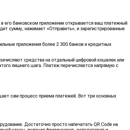
о, в его банковском приложении открывается ваш платежный
водит сумму, нажимает «Отправить», и зарегистрированные
бильные приложения более 2 300 банков и кредитных
 зачисляют средства на отдельный цифровой кошелек или
 этого лишнего шага. Платеж перечисляется напрямую с
щает сам процесс приема платежей. Вот три основных
орудование. Достаточно просто напечатать QR Code на
арной кассы, включая фрилансеров, репетиторов и