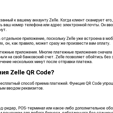
занный к вашему аккаунту Zelle. Когда клиент сканирует ег
ить ваш номер телефона или адрес электронной почты. Он в
нут.
ь отдельное приложение, поскольку Zelle уже встроена в мо
, он, как правило, может сразу же произвести вам оплату.
атежные приложения. Многие платежные приложения сначала
ьги на свой банковский счет. Zelle позволяет обойтись без
течение нескольких минут после отправки платежа.
я Zelle QR Code?
бесплатный способ приема платежей. Функция QR Code упро
ным вводом реквизитов.
ард-ридер, POS-терминал или какое-либо дополнительное об
ным решением для любого бизнеса, работающего без стацион