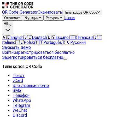
QR Code Generator
Сканировать
Типы кодов QR Code
Цены
Отрасли
Функции
Ресурсы
ru
🇬🇧
English
🇩🇪
Deutsch
🇪🇸
Español
🇫🇷
Français
🇮🇹
Italiano
🇵🇱
Polski
🇵🇹
Português
🇷🇺
Русский
Заказать демо
Войти
Зарегистрироваться бесплатно
Зарегистрироваться бесплатно
Типы кодов QR Code
Текст
vCard
Электронная почта
SMS
Телефон
WhatsApp
Telegram
WeChat
Discord