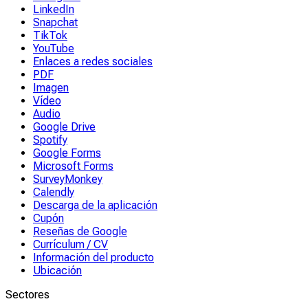
LinkedIn
Snapchat
TikTok
YouTube
Enlaces a redes sociales
PDF
Imagen
Vídeo
Audio
Google Drive
Spotify
Google Forms
Microsoft Forms
SurveyMonkey
Calendly
Descarga de la aplicación
Cupón
Reseñas de Google
Currículum / CV
Información del producto
Ubicación
Sectores