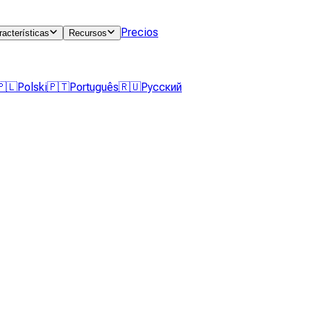
Precios
racterísticas
Recursos
🇵🇱
Polski
🇵🇹
Português
🇷🇺
Русский