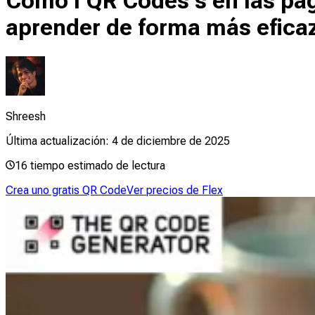
Cómo l QR Codes s en las pági
aprender de forma más efica
Shreesh
Última actualización:
4 de diciembre de 2025
16
tiempo estimado de lectura
Crea uno gratis QR Code
Ver precios de Flex