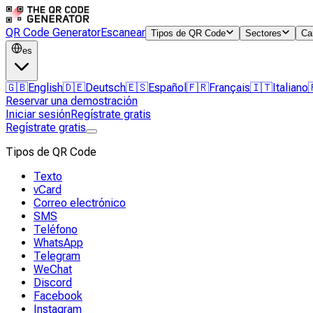
QR Code Generator
Escanear
Tipos de QR Code
Sectores
Ca
es
🇬🇧
English
🇩🇪
Deutsch
🇪🇸
Español
🇫🇷
Français
🇮🇹
Italiano
Reservar una demostración
Iniciar sesión
Regístrate gratis
Regístrate gratis
Tipos de QR Code
Texto
vCard
Correo electrónico
SMS
Teléfono
WhatsApp
Telegram
WeChat
Discord
Facebook
Instagram