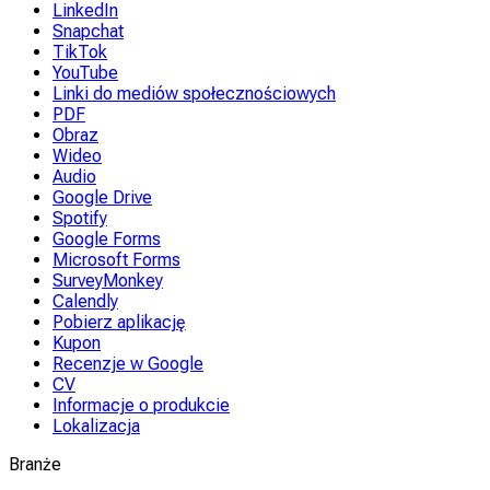
LinkedIn
Snapchat
TikTok
YouTube
Linki do mediów społecznościowych
PDF
Obraz
Wideo
Audio
Google Drive
Spotify
Google Forms
Microsoft Forms
SurveyMonkey
Calendly
Pobierz aplikację
Kupon
Recenzje w Google
CV
Informacje o produkcie
Lokalizacja
Branże