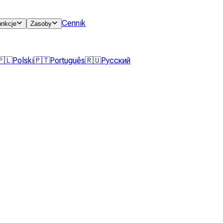
Cennik
unkcje
Zasoby
🇵🇱
Polski
🇵🇹
Português
🇷🇺
Русский