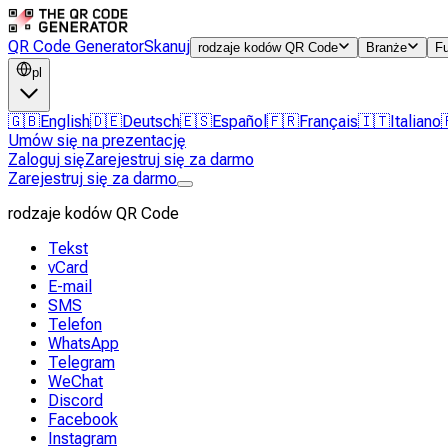
QR Code Generator
Skanuj
rodzaje kodów QR Code
Branże
F
pl
🇬🇧
English
🇩🇪
Deutsch
🇪🇸
Español
🇫🇷
Français
🇮🇹
Italiano
Umów się na prezentację
Zaloguj się
Zarejestruj się za darmo
Zarejestruj się za darmo
rodzaje kodów QR Code
Tekst
vCard
E-mail
SMS
Telefon
WhatsApp
Telegram
WeChat
Discord
Facebook
Instagram