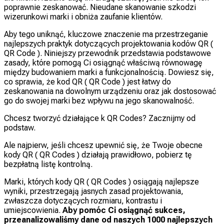
poprawnie zeskanować. Nieudane skanowanie szkodzi
wizerunkowi marki i obniża zaufanie klientów.
Aby tego uniknąć, kluczowe znaczenie ma przestrzeganie
najlepszych praktyk dotyczących projektowania kodów QR (
QR Code ). Niniejszy przewodnik przedstawia podstawowe
zasady, które pomogą Ci osiągnąć właściwą równowagę
między budowaniem marki a funkcjonalnością. Dowiesz się,
co sprawia, że kod QR ( QR Code ) jest łatwy do
zeskanowania na dowolnym urządzeniu oraz jak dostosować
go do swojej marki bez wpływu na jego skanowalność.
Chcesz tworzyć działające k QR Codes? Zacznijmy od
podstaw.
Ale najpierw, jeśli chcesz upewnić się, że Twoje obecne
kody QR ( QR Codes ) działają prawidłowo, pobierz tę
bezpłatną listę kontrolną.
Marki, których kody QR ( QR Codes ) osiągają najlepsze
wyniki, przestrzegają jasnych zasad projektowania,
zwłaszcza dotyczących rozmiaru, kontrastu i
umiejscowienia.
Aby pomóc Ci osiągnąć sukces,
przeanalizowaliśmy dane od naszych 1000 najlepszych