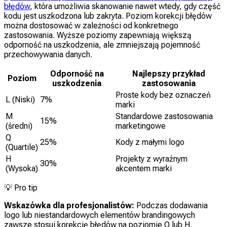
błędów
, która umożliwia skanowanie nawet wtedy, gdy część
kodu jest uszkodzona lub zakryta. Poziom korekcji błędów
można dostosować w zależności od konkretnego
zastosowania. Wyższe poziomy zapewniają większą
odporność na uszkodzenia, ale zmniejszają pojemność
przechowywania danych.
Odporność na
Najlepszy przykład
Poziom
uszkodzenia
zastosowania
Proste kody bez oznaczeń
L (Niski)
7%
marki
M
Standardowe zastosowania
15%
(średni)
marketingowe
Q
25%
Kody z małymi logo
(Quartile)
H
Projekty z wyraźnym
30%
(Wysoka)
akcentem marki
💡
Pro tip
Wskazówka dla profesjonalistów:
Podczas dodawania
logo lub niestandardowych elementów brandingowych
zawsze stosuj korekcję błędów na poziomie Q lub H.