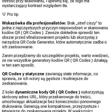
ostrość przy skalowaniu, i upewnij się, że logo ma
wystarczający kontrast względem tła.
💡
Pro tip
Wskazówka dla profesjonalistów:
Brak „stref ciszy” to
jedna z najczęstszych przyczyn niepowodzeń w skanowaniu
kodów QR ( QR Codes ). Zawsze dokładnie sprawdź ten
obszar przed sfinalizowaniem projektu lub skorzystaj z
narzędzia QR Code Generator, które automatycznie zadba o
ich zastosowanie.
Zanim przejdziemy do szczegółów projektu, warto wiedzieć,
że nie wszystkie generatory kodów QR ( QR Codes ) działają
w ten sam sposób.
QR Codes y statyczne
zawierają stałe informacje, co
sprawia, że ich wzory są gęstsze i trudniejsze do
zeskanowania.
Z kolei
dynamiczne kody QR ( QR Codes )
wykorzystują
skrócony adres URL, który przekierowuje do treści,
umożliwiając aktualizacje bez konieczności ponownego
drukowania. Generują one kompaktowe, przejrzystsze i
łatwiejsze do zeskanowania projekty. W większości