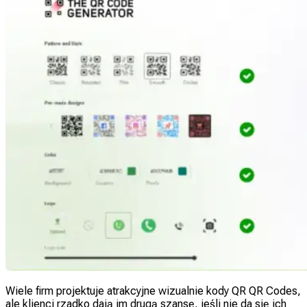
Wiele firm projektuje atrakcyjne wizualnie kody QR QR Codes,
ale klienci rzadko dają im drugą szansę, jeśli nie da się ich