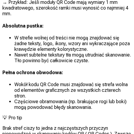
→ Przykład: Jeśli moduły QR Code mają wymiary 1 mm
kwadratowego, szerokość ramki musi wynosić co najmniej 4
mm.
Absolutna pustka:
W strefie wolnej od treści nie mogą znajdować się
żadne teksty, logo, ikony, wzory ani wykraczające poza
krawędzie elementy kolorystyczne.
Nawet subtelne tekstury tła mogą utrudniać skanowanie.
Tło powinno być całkowicie czyste.
Pełna ochrona obwodowa:
Wokół kodu QR Code musi znajdować się strefa wolna
od elementów graficznych ze wszystkich czterech
stron.
Częściowe obramowania (np. brakujące rogi lub boki)
mogą powodować błędy skanowania.
💡
Pro tip
Brak stref ciszy to jedna z najczęstszych przyczyn
niepowodzeń w skanowaniu kodów QR ( QR Codes ). Zawsze