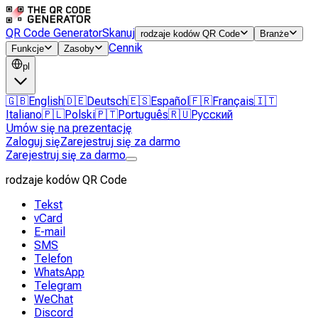
QR Code Generator
Skanuj
rodzaje kodów QR Code
Branże
Cennik
Funkcje
Zasoby
pl
🇬🇧
English
🇩🇪
Deutsch
🇪🇸
Español
🇫🇷
Français
🇮🇹
Italiano
🇵🇱
Polski
🇵🇹
Português
🇷🇺
Русский
Umów się na prezentację
Zaloguj się
Zarejestruj się za darmo
Zarejestruj się za darmo
rodzaje kodów QR Code
Tekst
vCard
E-mail
SMS
Telefon
WhatsApp
Telegram
WeChat
Discord