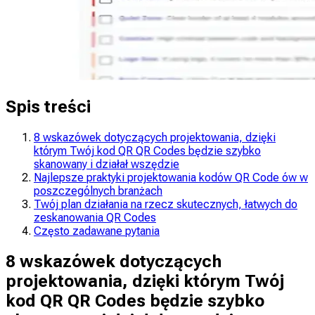
Spis treści
8 wskazówek dotyczących projektowania, dzięki
którym Twój kod QR QR Codes będzie szybko
skanowany i działał wszędzie
Najlepsze praktyki projektowania kodów QR Code ów w
poszczególnych branżach
Twój plan działania na rzecz skutecznych, łatwych do
zeskanowania QR Codes
Często zadawane pytania
8 wskazówek dotyczących
projektowania, dzięki którym Twój
kod QR QR Codes będzie szybko