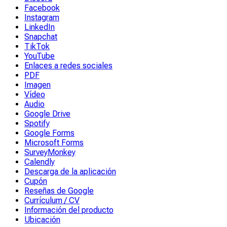
Facebook
Instagram
LinkedIn
Snapchat
TikTok
YouTube
Enlaces a redes sociales
PDF
Imagen
Vídeo
Audio
Google Drive
Spotify
Google Forms
Microsoft Forms
SurveyMonkey
Calendly
Descarga de la aplicación
Cupón
Reseñas de Google
Currículum / CV
Información del producto
Ubicación