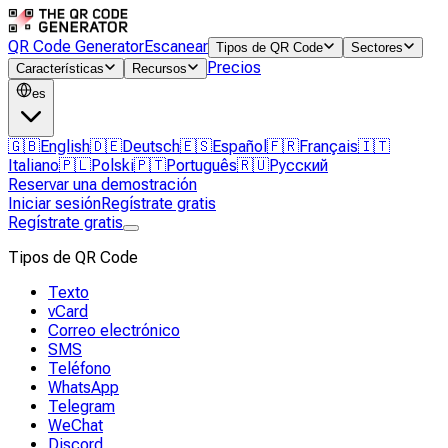
QR Code Generator
Escanear
Tipos de QR Code
Sectores
Precios
Características
Recursos
es
🇬🇧
English
🇩🇪
Deutsch
🇪🇸
Español
🇫🇷
Français
🇮🇹
Italiano
🇵🇱
Polski
🇵🇹
Português
🇷🇺
Русский
Reservar una demostración
Iniciar sesión
Regístrate gratis
Regístrate gratis
Tipos de QR Code
Texto
vCard
Correo electrónico
SMS
Teléfono
WhatsApp
Telegram
WeChat
Discord