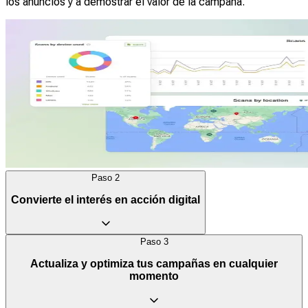
los anuncios y a demostrar el valor de la campaña.
Paso
2
Convierte el interés en acción digital
Paso
3
Una sola valla publicitaria urbana bien situada puede llegar a
Actualiza y optimiza tus campañas en cualquier
hasta 100 000 personas al día. Al escanear un QR Code, tu
momento
público pasa a la acción de inmediato, lo que hace que tu
marca sea la primera en la que piensen.