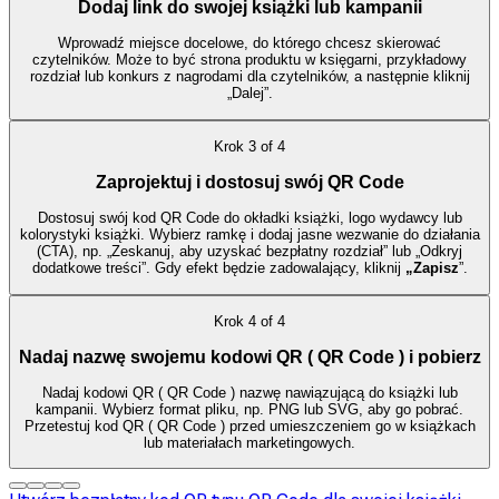
Dodaj link do swojej książki lub kampanii
Wprowadź miejsce docelowe, do którego chcesz skierować
czytelników. Może to być strona produktu w księgarni, przykładowy
rozdział lub konkurs z nagrodami dla czytelników, a następnie kliknij
„Dalej”.
Krok
3
of
4
Zaprojektuj i dostosuj swój QR Code
Dostosuj swój kod QR Code do okładki książki, logo wydawcy lub
kolorystyki książki. Wybierz ramkę i dodaj jasne wezwanie do działania
(CTA), np. „Zeskanuj, aby uzyskać bezpłatny rozdział” lub „Odkryj
dodatkowe treści”. Gdy efekt będzie zadowalający, kliknij
„Zapisz
”.
Krok
4
of
4
Nadaj nazwę swojemu kodowi QR ( QR Code ) i pobierz
Nadaj kodowi QR ( QR Code ) nazwę nawiązującą do książki lub
kampanii. Wybierz format pliku, np. PNG lub SVG, aby go pobrać.
Przetestuj kod QR ( QR Code ) przed umieszczeniem go w książkach
lub materiałach marketingowych.