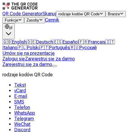
QR Code Generator
Skanuj
rodzaje kodów QR Code
Branże
Cennik
Funkcje
Zasoby
pl
🇬🇧
English
🇩🇪
Deutsch
🇪🇸
Español
🇫🇷
Français
🇮🇹
Italiano
🇵🇱
Polski
🇵🇹
Português
🇷🇺
Русский
Umów się na prezentację
Zaloguj się
Zarejestruj się za darmo
Zarejestruj się za darmo
rodzaje kodów QR Code
Tekst
vCard
E-mail
SMS
Telefon
WhatsApp
Telegram
WeChat
Discord