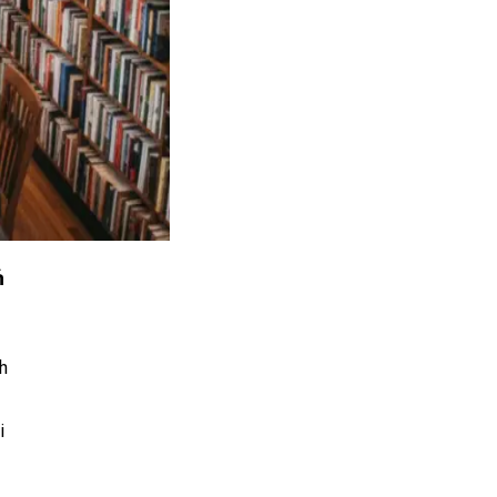
ń
h
i