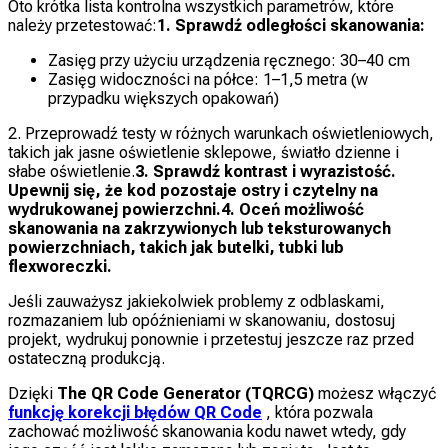
Oto krótka lista kontrolna wszystkich parametrów, które
należy przetestować:
1. Sprawdź odległości skanowania:
Zasięg przy użyciu urządzenia ręcznego: 30–40 cm
Zasięg widoczności na półce: 1–1,5 metra (w
przypadku większych opakowań)
2. Przeprowadź testy w różnych warunkach oświetleniowych,
takich jak jasne oświetlenie sklepowe, światło dzienne i
słabe oświetlenie.
3. Sprawdź kontrast i wyrazistość.
Upewnij się, że kod pozostaje ostry i czytelny na
wydrukowanej powierzchni.
4. Oceń możliwość
skanowania na zakrzywionych lub teksturowanych
powierzchniach, takich jak butelki, tubki lub
flexworeczki.
Jeśli zauważysz jakiekolwiek problemy z odblaskami,
rozmazaniem lub opóźnieniami w skanowaniu, dostosuj
projekt, wydrukuj ponownie i przetestuj jeszcze raz przed
ostateczną produkcją.
Dzięki
The QR Code Generator (TQRCG)
możesz włączyć
funkcję korekcji błędów QR Code
, która pozwala
zachować możliwość skanowania kodu nawet wtedy, gdy