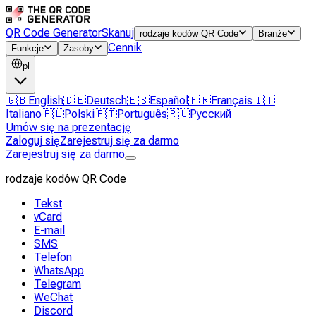
QR Code Generator
Skanuj
rodzaje kodów QR Code
Branże
Cennik
Funkcje
Zasoby
pl
🇬🇧
English
🇩🇪
Deutsch
🇪🇸
Español
🇫🇷
Français
🇮🇹
Italiano
🇵🇱
Polski
🇵🇹
Português
🇷🇺
Русский
Umów się na prezentację
Zaloguj się
Zarejestruj się za darmo
Zarejestruj się za darmo
rodzaje kodów QR Code
Tekst
vCard
E-mail
SMS
Telefon
WhatsApp
Telegram
WeChat
Discord