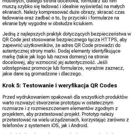
mobilnych, dlatego strona docelowa, formularz lub film
muszą szybko się ładować i idealnie wyświetlać na małych
ekranach. Należy kompresować duże obrazy, skracać czas
ładowania oraz zadbać o to, by przyciski i formularze na
ekranie były wygodne w obsłudze kciukiem.
Jedną z najlepszych praktyk dotyczących bezpieczeństwa w
QR Code jest stosowanie bezpiecznego łącza HTTPS, aby
zapewnić użytkowników, że adres QR Code prowadzi do
autentycznej strony marki. Dodaj elementy identyfikujące
markę (takie jak logo lub nazwa domeny) na stronie
docelowej, aby wzmocnić jej autentyczność. Jeśli
udostępniasz promocje lub formularze, wyraźnie zaznacz,
jakie dane są gromadzone i dlaczego.
Krok 5: Testowanie i weryfikacja QR Codes
Przed wydrukowaniem opakowań dla wszystkich produktów
warto rozważyć stworzenie prototypu w ostatecznym
rozmiarze i z rozmieszczeniem elementów zgodnym z
projektem, aby przetestować projekt. Prototyp należy
przetestować na wielu urządzeniach, korzystając zarówno z
telefonów z systemem iOS, jak i Android.