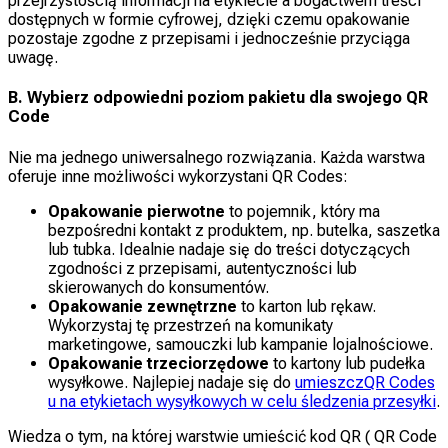
przejrzystością informacji na etykiecie a bogactwem treści
dostępnych w formie cyfrowej, dzięki czemu opakowanie
pozostaje zgodne z przepisami i jednocześnie przyciąga
uwagę.
B. Wybierz odpowiedni poziom pakietu dla swojego QR
Code
Nie ma jednego uniwersalnego rozwiązania. Każda warstwa
oferuje inne możliwości wykorzystani QR Codes:
Opakowanie pierwotne
to pojemnik, który ma
bezpośredni kontakt z produktem, np. butelka, saszetka
lub tubka. Idealnie nadaje się do treści dotyczących
zgodności z przepisami, autentyczności lub
skierowanych do konsumentów.
Opakowanie zewnętrzne
to karton lub rękaw.
Wykorzystaj tę przestrzeń na komunikaty
marketingowe, samouczki lub kampanie lojalnościowe.
Opakowanie trzeciorzędowe
to kartony lub pudełka
wysyłkowe. Najlepiej nadaje się do
umieszczQR Codes
u na etykietach wysyłkowych w celu śledzenia przesyłki
.
Wiedza o tym, na której warstwie umieścić kod QR ( QR Code