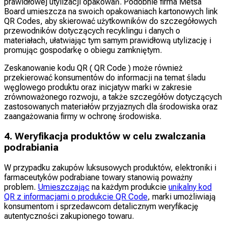
prawidłowej utylizacji opakowań. Podobnie firma Metsä
Board umieszcza na swoich opakowaniach kartonowych link
QR Codes, aby skierować użytkowników do szczegółowych
przewodników dotyczących recyklingu i danych o
materiałach, ułatwiając tym samym prawidłową utylizację i
promując gospodarkę o obiegu zamkniętym.
Zeskanowanie kodu QR ( QR Code ) może również
przekierować konsumentów do informacji na temat śladu
węglowego produktu oraz inicjatyw marki w zakresie
zrównoważonego rozwoju, a także szczegółów dotyczących
zastosowanych materiałów przyjaznych dla środowiska oraz
zaangażowania firmy w ochronę środowiska.
4. Weryfikacja produktów w celu zwalczania
podrabiania
W przypadku zakupów luksusowych produktów, elektroniki i
farmaceutyków podrabiane towary stanowią poważny
problem.
Umieszczając
na każdym produkcie
unikalny kod
QR z informacjami o produkcie QR Code
, marki umożliwiają
konsumentom i sprzedawcom detalicznym weryfikację
autentyczności zakupionego towaru.