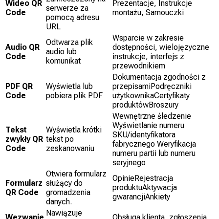
Wideo QR
Prezentacje, Instrukcje
serwerze za
Code
montażu, Samouczki
pomocą adresu
URL
Wsparcie w zakresie
Odtwarza plik
Audio QR
dostępności, wielojęzyczne
audio lub
Code
instrukcje, interfejs z
komunikat
przewodnikiem
Dokumentacja zgodności z
PDF QR
Wyświetla lub
przepisamiPodręczniki
Code
pobiera plik PDF
użytkownikaCertyfikaty
produktówBroszury
Wewnętrzne śledzenie
Wyświetlanie numeru
Tekst
Wyświetla krótki
SKU/identyfikatora
zwykły QR
tekst po
fabrycznego Weryfikacja
Code
zeskanowaniu
numeru partii lub numeru
seryjnego
Otwiera formularz
OpinieRejestracja
Formularz
służący do
produktuAktywacja
QR Code
gromadzenia
gwarancjiAnkiety
danych.
Nawiązuje
Wezwanie
Obsługa klienta, zgłoszenia