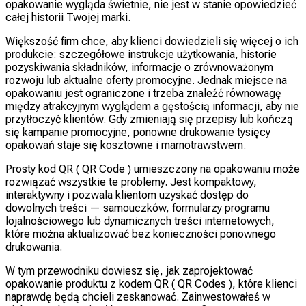
opakowanie wygląda świetnie, nie jest w stanie opowiedzieć
całej historii Twojej marki.
Większość firm chce, aby klienci dowiedzieli się więcej o ich
produkcie: szczegółowe instrukcje użytkowania, historie
pozyskiwania składników, informacje o zrównoważonym
rozwoju lub aktualne oferty promocyjne. Jednak miejsce na
opakowaniu jest ograniczone i trzeba znaleźć równowagę
między atrakcyjnym wyglądem a gęstością informacji, aby nie
przytłoczyć klientów. Gdy zmieniają się przepisy lub kończą
się kampanie promocyjne, ponowne drukowanie tysięcy
opakowań staje się kosztowne i marnotrawstwem.
Prosty kod QR ( QR Code ) umieszczony na opakowaniu może
rozwiązać wszystkie te problemy. Jest kompaktowy,
interaktywny i pozwala klientom uzyskać dostęp do
dowolnych treści — samouczków, formularzy programu
lojalnościowego lub dynamicznych treści internetowych,
które można aktualizować bez konieczności ponownego
drukowania.
W tym przewodniku dowiesz się, jak zaprojektować
opakowanie produktu z kodem QR ( QR Codes ), które klienci
naprawdę będą chcieli zeskanować. Zainwestowałeś w