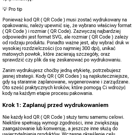
💡
Pro tip
Ponieważ kod QR ( QR Code ) musi zostać wydrukowany na
opakowaniu, należy upewnić się, że wybrano właściwy format
( QR Code ) i rozmiar ( QR Code). Zazwyczaj najbardziej
odpowiedni jest format SVG, ale rozmiar ( QR Code ) zależy
od rodzaju produktu. Ponadto ważne jest, aby wybrać druk w
wysokiej rozdzielczości (co najmniej 300 dpi), unikać
matowych powłok, które zacierają szczegóły, oraz
sprawdzić czy plik da się zeskanować po wydrukowaniu.
Zanim wydrukujesz choćby jedną etykietę, potrzebujesz
jasnej strategii. Kody QR ( QR Codes ) są najskuteczniejsze,
gdy są starannie zaplanowane, wygenerowane i zarządzane.
Oto sześć praktycznych kroków, które pomogą Ci wdrożyć
kody na każdym etapie procesu pakowania.
Krok 1: Zaplanuj przed wydrukowaniem
Nie każdy kod QR ( QR Code ) służy temu samemu celowi.
Niektóre spełniają wymogi zgodności, inne zwiększają
zaangażowanie lub konwersję, a jeszcze inne służą do
uwierzytelniania produktów. Wczesne określenie celu