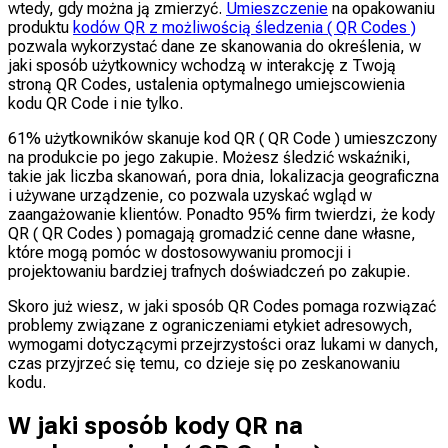
wtedy, gdy można ją zmierzyć.
Umieszczenie
na opakowaniu
produktu
kodów QR z możliwością śledzenia ( QR Codes )
pozwala wykorzystać dane ze skanowania do określenia, w
jaki sposób użytkownicy wchodzą w interakcję z Twoją
stroną QR Codes, ustalenia optymalnego umiejscowienia
kodu QR Code i nie tylko.
61% użytkowników skanuje kod QR ( QR Code ) umieszczony
na produkcie po jego zakupie. Możesz śledzić wskaźniki,
takie jak liczba skanowań, pora dnia, lokalizacja geograficzna
i używane urządzenie, co pozwala uzyskać wgląd w
zaangażowanie klientów. Ponadto 95% firm twierdzi, że kody
QR ( QR Codes ) pomagają gromadzić cenne dane własne,
które mogą pomóc w dostosowywaniu promocji i
projektowaniu bardziej trafnych doświadczeń po zakupie.
Skoro już wiesz, w jaki sposób QR Codes pomaga rozwiązać
problemy związane z ograniczeniami etykiet adresowych,
wymogami dotyczącymi przejrzystości oraz lukami w danych,
czas przyjrzeć się temu, co dzieje się po zeskanowaniu
kodu.
W jaki sposób kody QR na