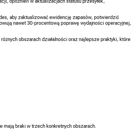
cji, opóźnień w aktualizacjach statusu przesyłek,
odes, aby zaktualizować ewidencję zapasów, potwierdzić
owują nawet 30-procentową poprawę wydajności operacyjnej,
żnych obszarach działalności oraz najlepsze praktyki, które
ne mają braki w trzech konkretnych obszarach.