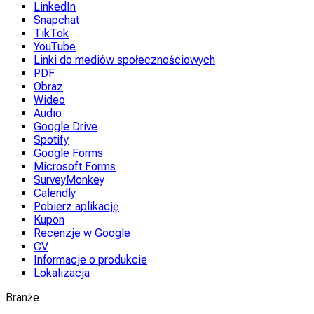
LinkedIn
Snapchat
TikTok
YouTube
Linki do mediów społecznościowych
PDF
Obraz
Wideo
Audio
Google Drive
Spotify
Google Forms
Microsoft Forms
SurveyMonkey
Calendly
Pobierz aplikację
Kupon
Recenzje w Google
CV
Informacje o produkcie
Lokalizacja
Branże