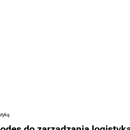
styką
odes do zarządzania logistyk