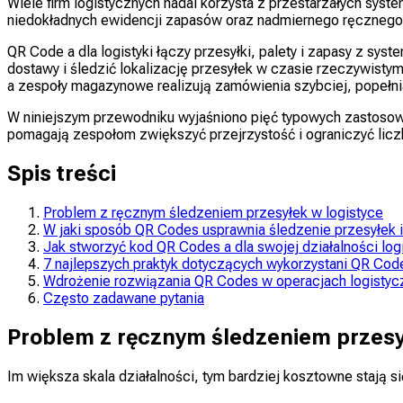
Wiele firm logistycznych nadal korzysta z przestarzałych sys
niedokładnych ewidencji zapasów oraz nadmiernego ręcznego
QR Code a dla logistyki łączy przesyłki, palety i zapasy z 
dostawy i śledzić lokalizację przesyłek w czasie rzeczywisty
a zespoły magazynowe realizują zamówienia szybciej, popełni
W niniejszym przewodniku wyjaśniono pięć typowych zastosowa
pomagają zespołom zwiększyć przejrzystość i ograniczyć lic
Spis treści
Problem z ręcznym śledzeniem przesyłek w logistyce
W jaki sposób QR Codes usprawnia śledzenie przesyłek i
Jak stworzyć kod QR Codes a dla swojej działalności log
7 najlepszych praktyk dotyczących wykorzystani QR Code
Wdrożenie rozwiązania QR Codes w operacjach logisty
Często zadawane pytania
Problem z ręcznym śledzeniem przesy
Im większa skala działalności, tym bardziej kosztowne stają s