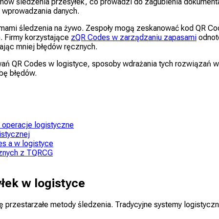
temów śledzenia przesyłek, co prowadzi do zagubienia dokumenta
 wprowadzania danych.
systemami śledzenia na żywo. Zespoły mogą zeskanować kod QR C
m. Firmy korzystające
zQR Codes w zarządzaniu zapasami
odnot
ając mniej błędów ręcznych.
ń QR Codes w logistyce, sposoby wdrażania tych rozwiązań w ró
zbę błędów.
 operacje logistyczne
istycznej
s a w logistyce
cznych z TQRCG
łek w logistyce
ię przestarzałe metody śledzenia. Tradycyjne systemy logistycz