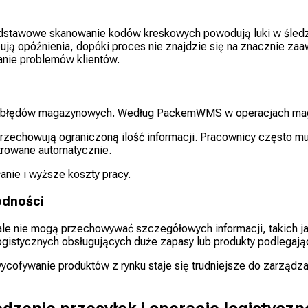
odstawowe skanowanie kodów kreskowych powodują luki w śledze
ępują opóźnienia, dopóki proces nie znajdzie się na znacznie za
anie problemów klientów.
zyn błędów magazynowych. Według PackemWMS w operacjach m
przechowują ograniczoną ilość informacji. Pracownicy często m
strowane automatycznie.
anie i wyższe koszty pracy.
odności
e nie mogą przechowywać szczegółowych informacji, takich jak n
gistycznych obsługujących duże zapasy lub produkty podlegają
wycofywanie produktów z rynku staje się trudniejsze do zarządz