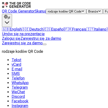
QR Code Generator
Skanuj
rodzaje kodów QR Code
Branże
F
pl
🇬🇧
English
🇩🇪
Deutsch
🇪🇸
Español
🇫🇷
Français
🇮🇹
Italiano
Umów się na prezentację
Zaloguj się
Zarejestruj się za darmo
Zarejestruj się za darmo
rodzaje kodów QR Code
Tekst
vCard
E-mail
SMS
Telefon
WhatsApp
Telegram
WeChat
Discord
Facebook
Instagram