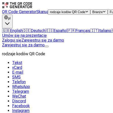
QR Code Generator
Skanuj
rodzaje kodów QR Code
Branże
F
pl
🇬🇧
English
🇩🇪
Deutsch
🇪🇸
Español
🇫🇷
Français
🇮🇹
Italiano
Umów się na prezentację
Zaloguj się
Zarejestruj się za darmo
Zarejestruj się za darmo
rodzaje kodów QR Code
Tekst
vCard
E-mail
SMS
Telefon
WhatsApp
Telegram
WeChat
Discord
Facebook
Instagram