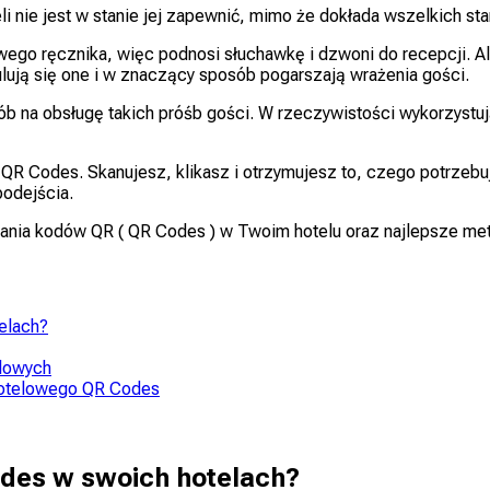
i nie jest w stanie jej zapewnić, mimo że dokłada wszelkich st
ego ręcznika, więc podnosi słuchawkę i dzwoni do recepcji. Alb
lują się one i w znaczący sposób pogarszają wrażenia gości.
 na obsługę takich próśb gości. W rzeczywistości wykorzystuj
: QR Codes. Skanujesz, klikasz i otrzymujesz to, czego potrzeb
podejścia.
ia kodów QR ( QR Codes ) w Twoim hotelu oraz najlepsze metod
elach?
elowych
hotelowego QR Codes
Codes w swoich hotelach?