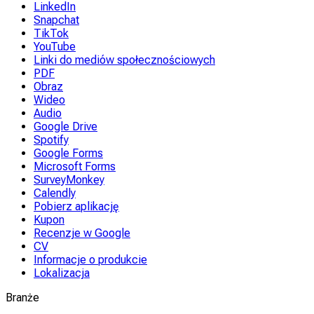
LinkedIn
Snapchat
TikTok
YouTube
Linki do mediów społecznościowych
PDF
Obraz
Wideo
Audio
Google Drive
Spotify
Google Forms
Microsoft Forms
SurveyMonkey
Calendly
Pobierz aplikację
Kupon
Recenzje w Google
CV
Informacje o produkcie
Lokalizacja
Branże