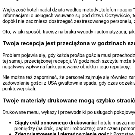
Większość hoteli nadal działa według metody „telefon i papier
informacjami o usługach wsuwane są pod drzwi. Oczywiście, to
dopóki nie zaczniesz dostrzegać zestresowanego personelu, 
Oto, w jaki sposób tracisz na braku wygody i automatyzacji, j
Twoja recepcja jest przeciążona w godzinach sz
Problem pojawia się, gdy każda prośba gościa musi przechodzić
tej samej, przeciążonej recepcji. W godzinach szczytu może 
negatywny wpływ na funkcjonowanie obiektu i jego reputację.
Nie można też zapominać, że personel zajmuje się również z
zadowolenie gości z USA gwałtownie spada, gdy czas oczekiw
punktowej skali.
Twoje materiały drukowane mogą szybko stracić
Drukowane menu, wykazy i przewodniki po usługach pokojowyc
Ciągły cykl ponownego drukowania:
hotele muszą nie
pieniędzy (na druk, papier i robociznę) oraz czasu perso
Zdezorientowanie i niezadowolenie gości:
Pozostawia