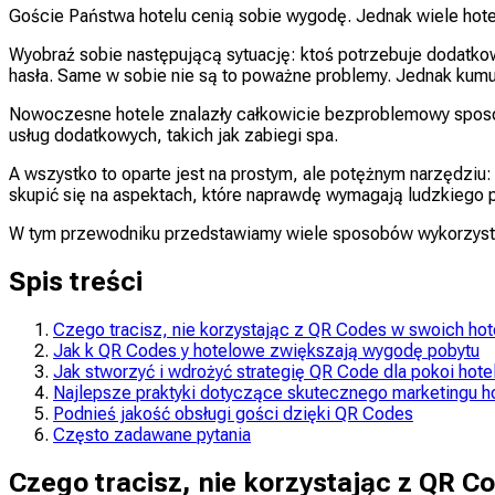
Goście Państwa hotelu cenią sobie wygodę. Jednak wiele hotel
Wyobraź sobie następującą sytuację: ktoś potrzebuje dodatkow
hasła. Same w sobie nie są to poważne problemy. Jednak kumu
Nowoczesne hotele znalazły całkowicie bezproblemowy sposób
usług dodatkowych, takich jak zabiegi spa.
A wszystko to oparte jest na prostym, ale potężnym narzędziu
skupić się na aspektach, które naprawdę wymagają ludzkiego 
W tym przewodniku przedstawiamy wiele sposobów wykorzystan
Spis treści
Czego tracisz, nie korzystając z QR Codes w swoich hot
Jak k QR Codes y hotelowe zwiększają wygodę pobytu
Jak stworzyć i wdrożyć strategię QR Code dla pokoi hot
Najlepsze praktyki dotyczące skutecznego marketingu 
Podnieś jakość obsługi gości dzięki QR Codes
Często zadawane pytania
Czego tracisz, nie korzystając z QR 