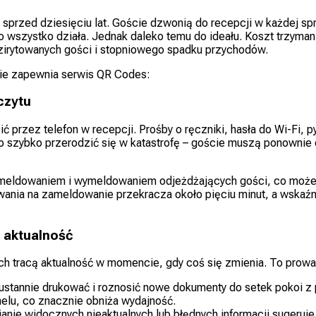
” sprzed dziesięciu lat. Goście dzwonią do recepcji w każdej s
 wszystko działa. Jednak daleko temu do ideału. Koszt trzymani
zirytowanych gości i stopniowego spadku przychodów.
akie zapewnia serwis QR Codes:
czytu
 przez telefon w recepcji. Prośby o ręczniki, hasła do Wi-Fi, py
to szybko przerodzić się w katastrofę – goście muszą ponownie
ameldowaniem i wymeldowaniem odjeżdżających gości, co może 
ania na zameldowanie przekracza około pięciu minut, a wskaź
 aktualność
h tracą aktualność w momencie, gdy coś się zmienia. To prow
ustannie drukować i roznosić nowe dokumenty do setek pokoi 
nelu, co znacznie obniża wydajność.
nie widocznych nieaktualnych lub błędnych informacji sugeruje 