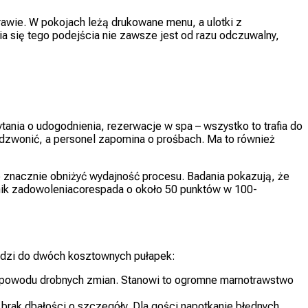
prawie. W pokojach leżą drukowane menu, a ulotki z
a się tego podejścia nie zawsze jest od razu odczuwalny,
tania o udogodnienia, rezerwacje w spa – wszystko to trafia do
 dzwonić, a personel zapomina o prośbach. Ma to również
znacznie obniżyć wydajność procesu. Badania pokazują, że
nik zadowoleniacorespada o około 50 punktów w 100-
adzi do dwóch kosztownych pułapek:
z powodu drobnych zmian. Stanowi to ogromne marnotrawstwo
brak dbałości o szczegóły. Dla gości napotkanie błędnych