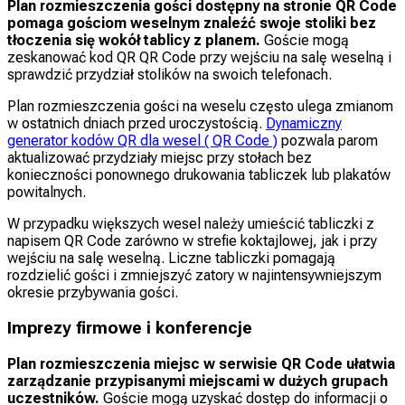
Plan rozmieszczenia gości dostępny na stronie QR Code
pomaga gościom weselnym znaleźć swoje stoliki bez
tłoczenia się wokół tablicy z planem.
Goście mogą
zeskanować kod QR QR Code przy wejściu na salę weselną i
sprawdzić przydział stolików na swoich telefonach.
Plan rozmieszczenia gości na weselu często ulega zmianom
w ostatnich dniach przed uroczystością.
Dynamiczny
generator kodów QR dla wesel ( QR Code )
pozwala parom
aktualizować przydziały miejsc przy stołach bez
konieczności ponownego drukowania tabliczek lub plakatów
powitalnych.
W przypadku większych wesel należy umieścić tabliczki z
napisem QR Code zarówno w strefie koktajlowej, jak i przy
wejściu na salę weselną. Liczne tabliczki pomagają
rozdzielić gości i zmniejszyć zatory w najintensywniejszym
okresie przybywania gości.
Imprezy firmowe i konferencje
Plan rozmieszczenia miejsc w serwisie QR Code
ułatwia
zarządzanie przypisanymi miejscami w dużych grupach
uczestników.
Goście mogą uzyskać dostęp do informacji o