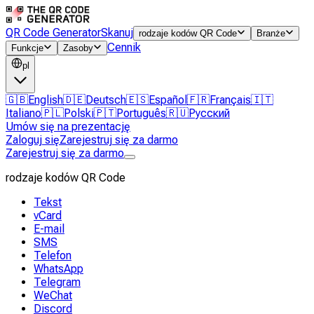
QR Code Generator
Skanuj
rodzaje kodów QR Code
Branże
Cennik
Funkcje
Zasoby
pl
🇬🇧
English
🇩🇪
Deutsch
🇪🇸
Español
🇫🇷
Français
🇮🇹
Italiano
🇵🇱
Polski
🇵🇹
Português
🇷🇺
Русский
Umów się na prezentację
Zaloguj się
Zarejestruj się za darmo
Zarejestruj się za darmo
rodzaje kodów QR Code
Tekst
vCard
E-mail
SMS
Telefon
WhatsApp
Telegram
WeChat
Discord