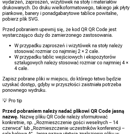
wydarzeń, zaproszeń, wizytówek na stoły i materiałów
drukowanych. Do druku wielkoformatowego, takiego jak płyty
piankowe, banery i ponadgabarytowe tablice powitalne,
pobierz plik SVG.
Przed pobraniem upewnij się, że kod QR QR Code jest
wystarczająco duży do zamierzonego zastosowania.
W przypadku zaproszeń i wizytówek na stoły należy
stosować rozmiar co najmniej 2 × 2 cale.
W przypadku tablic wejściowych i ekspozytorów
sztalugowych należy stosować rozmiar co najmniej 4 ×
4 cale.
Zapisz pobrane pliki w miejscu, do którego łatwo będzie
uzyskać dostęp, gdyby w przyszłości zaistniała potrzeba
ponownego wydruku.
💡
Pro tip
Przed pobraniem należy nadać plikowi QR Code jasną
nazwę.
Nazwę pliku QR Code należy sformułować
konkretnie, np. „Rozmieszczenie gości weselnych – 14
czerwca” lub „Rozmieszczenie uczestników konferencji –
sala balowa A”. Jasna nazwa ułatwia znalezienie pliku w