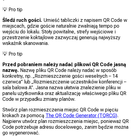
💡
Pro tip
Śledź ruch gości.
Umieść tabliczki z napisem QR Code w
miejscach, gdzie goście naturalnie zwalniają tempo po
wejściu do lokalu. Stoły powitalne, strefy wejściowe i
przestrzenie koktajlowe zazwyczaj generują najwyższy
wskaźnik skanowania.
💡
Pro tip
Przed pobraniem należy nadać plikowi QR Code jasną
nazwę.
Nazwę pliku QR Code należy nadać w sposób
konkretny, np. „Rozmieszczenie gości weselnych – 14
czerwca” lub „Rozmieszczenie uczestników konferencji –
sala balowa A”. Jasna nazwa ułatwia znalezienie pliku w
panelu użytkownika oraz aktualizację właściwego pliku QR
Code w przypadku zmiany planów.
Stwórz plan rozmieszczenia miejsc QR Code w pięciu
krokach za pomocą
The QR Code Generator (TQRCG)
.
Najpierw utwórz plan rozmieszczenia miejsc, ponieważ QR
Code potrzebuje adresu docelowego, zanim będzie można
go wygenerować.