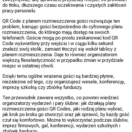
do tłoku, dłuższego czasu oczekiwania i częstych zakłóceń
pracy personelu.
QR Code z planem rozmieszczenia gości rozwiązuje ten
problem, kierując gości bezpośrednio do cyfrowego planu
rozmieszczenia, do którego mają dostęp na swoich
telefonach. Goście mogą po prostu zeskanować kod QR
Code wyświetlony przy wejściu i w ciągu kilku sekund
znaleźć swój stolik, zamiast tłoczyć się wokół tablicy z
planem rozmieszczenia. Daje to również organizatorom
większą flexelastyczność w przypadku zmian w przydziale
miejsc w ostatniej chwili.
Dzięki temu ogólne wrażenia gości są bardziej płynne,
niezależnie od tego, czy organizujesz wesele, konferencję,
imprezę szkolną czy zbiórkę funduszy.
Ten przewodnik zawiera wszystko, co powinni wiedzieć
organizatorzy wydarzeń i pary ślubne: jak działają plany
rozmieszczenia gości QR Codes, jaki rodzaj planu wybrać,
jak krok po kroku go stworzyć oraz jak sprawić, by każdy gość
czuł się komfortowo. Można to wykorzystać podczas ślubów,
imprez firmowych, gal, konferencji, wydarzeń szkolnych i
zbiórek funduszy.